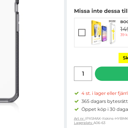
Missa inte dessa ti
BOO
14
ti
rea 
39 k
Sk
antal
4 st. i lager eller fjär
365 dagars bytesrätt
Öppet köp i 30 daga
Art nr:
IPXSMAX-Itskins-HYBM
Lagerplats:
A06-63