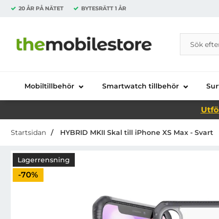
20 ÅR PÅ NÄTET
BYTESRÄTT
1 ÅR
Sök
Sök på Da
Startsidan för Danira Telecom AB
Mobiltillbehör
Smartwatch tillbehör
Sur
Utfö
Startsidan
HYBRID MKII Skal till iPhone XS Max - Svart
Lagerrensning
Priset är nedsatt med
-70%