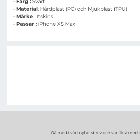
-
Färg :
Svart
-
Material
: Hårdplast (PC) och Mjukplast (TPU)
-
Märke
: Itskins
-
Passar :
iPhone XS Max
Gå med i vårt nyhetsbrev och var först med 