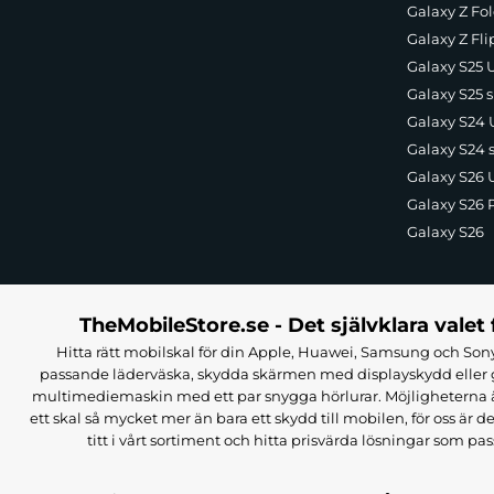
Galaxy Z Fol
Galaxy Z Fli
Galaxy S25 U
Galaxy S25 s
Galaxy S24 U
Galaxy S24 
Galaxy S26 U
Galaxy S26 
Galaxy S26
TheMobileStore.se - Det självklara valet 
Hitta rätt mobilskal för din Apple, Huawei, Samsung och Sony
passande läderväska, skydda skärmen med displayskydd eller g
multimediemaskin med ett par snygga hörlurar. Möjligheterna är i
ett skal så mycket mer än bara ett skydd till mobilen, för oss är d
titt i vårt sortiment och hitta prisvärda lösningar som pas