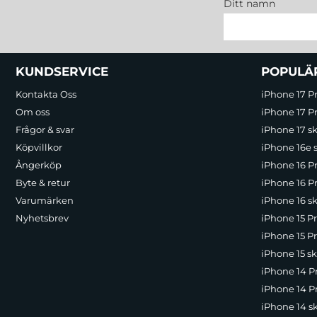
Ditt namn
Sidfot Blandad info och länkar
KUNDSERVICE
POPULÄ
Kontakta Oss
iPhone 17 P
Om oss
iPhone 17 Pr
Frågor & svar
iPhone 17 sk
Köpvillkor
iPhone 16e 
Ångerköp
iPhone 16 P
Byte & retur
iPhone 16 Pr
Varumärken
iPhone 16 sk
Nyhetsbrev
iPhone 15 P
iPhone 15 Pr
iPhone 15 sk
iPhone 14 P
iPhone 14 Pr
iPhone 14 s