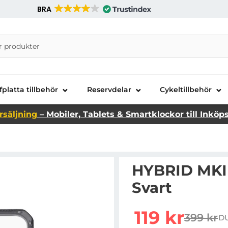
BRA
nira Telecom AB
fplatta tillbehör
Reservdelar
Cykeltillbehör
rsäljning
– Mobiler, Tablets & Smartklockor till Inköp
HYBRID MKII 
Svart
Handla denna produkt H
rea pris
119 kr
399 kr
DU
tidigare