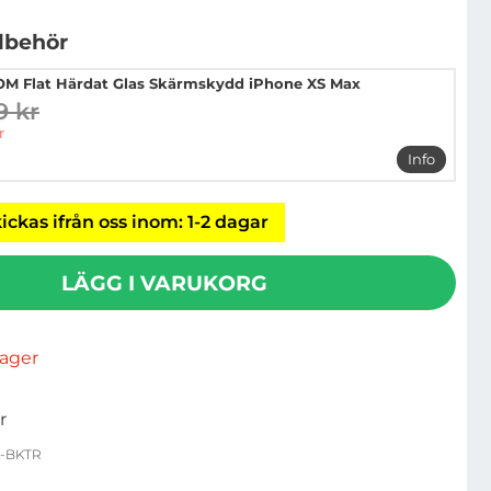
llbehör
M Flat Härdat Glas Skärmskydd iPhone XS Max
9 kr
digare pris
pris
r
Info
mer info
ickas ifrån oss inom: 1-2 dagar
LÄGG I VARUKORG
rlager
r
K-BKTR