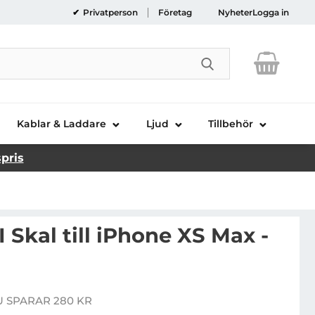
Privatperson
Företag
Nyheter
Logga in
Genomför sökni
Kablar & Laddare
Ljud
Tillbehör
spris
Skal till iPhone XS Max -
YBRID MKII Skal till iPhone XS Max - Svart
 SPARAR 280 KR
 pris