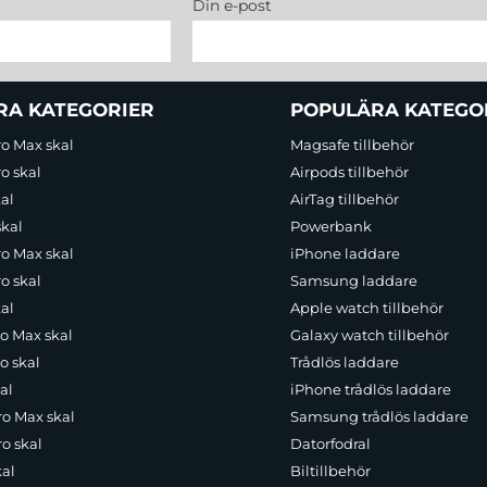
Din e-post
RA KATEGORIER
POPULÄRA KATEGO
ro Max skal
Magsafe tillbehör
o skal
Airpods tillbehör
al
AirTag tillbehör
skal
Powerbank
ro Max skal
iPhone laddare
o skal
Samsung laddare
al
Apple watch tillbehör
ro Max skal
Galaxy watch tillbehör
o skal
Trådlös laddare
al
iPhone trådlös laddare
ro Max skal
Samsung trådlös laddare
o skal
Datorfodral
kal
Biltillbehör