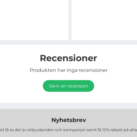
Recensioner
Produkten har inga recensioner
Skriv en recension
Nyhetsbrev
att få ta del av erbjudanden och kampanjer samt få 10% rabatt på all