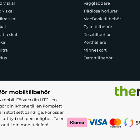
d 7 skal
Väggladdare
p 7 skal
Trådlösa hörlurar
ltra skal
MacBook tillbehör
kal
Cykeltillbehör
ltra skal
Resetillbehör
skal
Korthållare
ltra
Minneskort
Plus
Datortillbehör
för mobiltillbehör
 mobil. Förvara din HTC i en
ör din iPhone till en komplett
 stort sett oändliga. För oss är
et attityd och personlighet. Ta en
sar till din mobiltelefon!