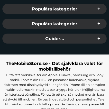
Populära kategorier
Populära kategorier
Guider...
TheMobileStore.se - Det självklara valet för
mobiltillbehör
Hitta rätt mobilskal för din Apple, Huawei, Samsung och Sony
mobil. Förvara din HTC i en passande läderväska, skydda
skärmen med displayskydd eller gör din iPhone till en komplett
multimediemaskin med ett par snygga hörlurar. Möjligheterna
är i stort sett oändliga. För oss är ett skal så mycket mer än bara
ett skydd till mobilen, för oss är det attityd och personlighet. Ta en
titt i vårt sortiment och hitta prisvärda lösningar som passar till
din mobiltelefon!