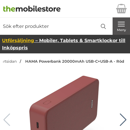
Startsidan för Danira Telecom AB
Sök
Sök på Danira Telecom AB
Genomför
Meny
Utförsäljning
– Mobiler, Tablets & Smartklockor till
Inköpspris
tartsidan
HAMA Powerbank 20000mAh USB-C+USB-A - Röd