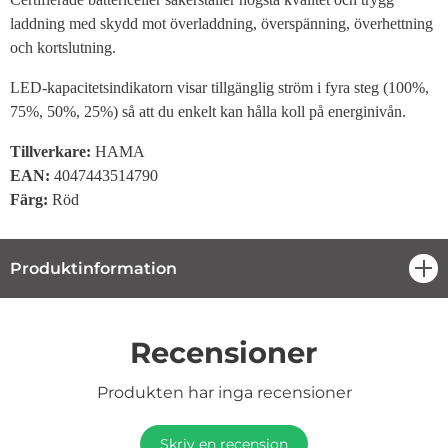
laddning med skydd mot överladdning, överspänning, överhettning
och kortslutning.
LED-kapacitetsindikatorn visar tillgänglig ström i fyra steg (100%,
75%, 50%, 25%) så att du enkelt kan hålla koll på energinivån.
Tillverkare:
HAMA
EAN:
4047443514790
Färg:
Röd
Produktinformation
öpp
Recensioner
Produkten har inga recensioner
Skriv en recension