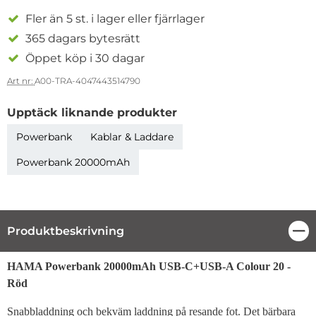
Fler än 5 st. i lager eller fjärrlager
365 dagars bytesrätt
Öppet köp i 30 dagar
Art nr:
A00-TRA-4047443514790
Upptäck liknande produkter
Powerbank
Kablar & Laddare
Powerbank 20000mAh
Produktbeskrivning
Stä
Produktbeskrivning
HAMA Powerbank 20000mAh USB-C+USB-A Colour 20 -
Röd
Snabbladdning och bekväm laddning på resande fot. Det bärbara