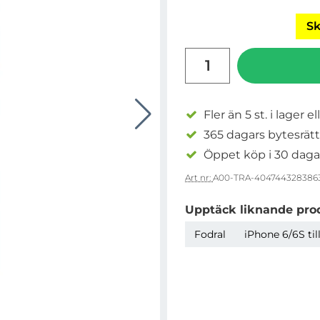
Sk
antal
Fler än 5 st. i lager el
365 dagars bytesrätt
Öppet köp i 30 daga
Art nr:
A00-TRA-404744328386
Upptäck liknande pro
Fodral
iPhone 6/6S til