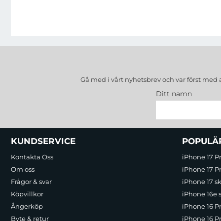
Gå med i vårt nyhetsbrev och var först med 
Ditt namn
Sidfot Blandad info och länkar
KUNDSERVICE
POPULÄ
Kontakta Oss
iPhone 17 P
Om oss
iPhone 17 Pr
Frågor & svar
iPhone 17 sk
Köpvillkor
iPhone 16e 
Ångerköp
iPhone 16 P
Byte & retur
iPhone 16 Pr