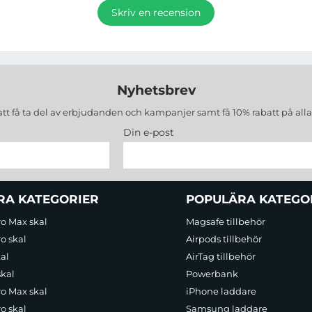
Skriv en recension
Nyhetsbrev
att få ta del av erbjudanden och kampanjer samt få 10% rabatt på all
Din e-post
RA KATEGORIER
POPULÄRA KATEGO
ro Max skal
Magsafe tillbehör
o skal
Airpods tillbehör
al
AirTag tillbehör
skal
Powerbank
ro Max skal
iPhone laddare
o skal
Samsung laddare