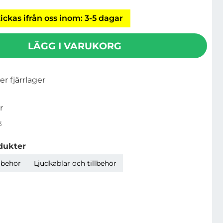
ickas ifrån oss inom: 3-5 dagar
LÄGG I VARUKORG
ler fjärrlager
r
3
dukter
lbehör
Ljudkablar och tillbehör