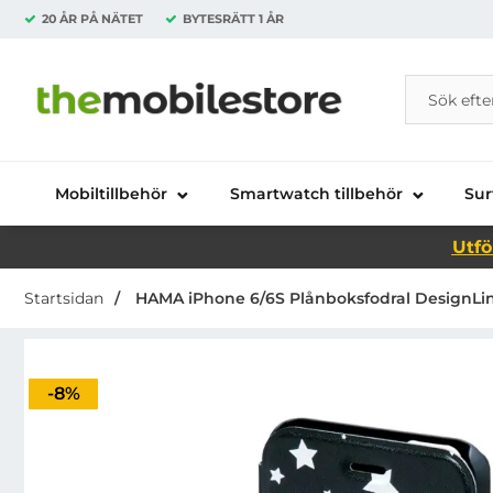
20 ÅR PÅ NÄTET
BYTESRÄTT
1 ÅR
Sök
Sök på Da
Startsidan för Danira Telecom AB
Mobiltillbehör
Smartwatch tillbehör
Sur
Utfö
Startsidan
HAMA iPhone 6/6S Plånboksfodral DesignLin
Priset är nedsatt med
-8%