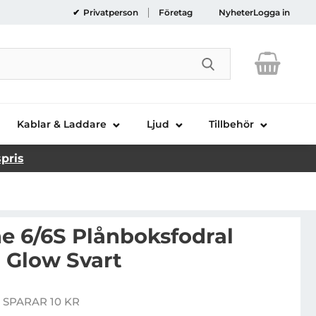
Privatperson
Företag
Nyheter
Logga in
Genomför sökni
Kablar & Laddare
Ljud
Tillbehör
spris
 6/6S Plånboksfodral
 Glow Svart
AMA iPhone 6/6S Plånboksfodral DesignLine - Glow Sva
 SPARAR 10 KR
 pris