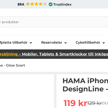
BRA
nira Telecom AB
fplatta tillbehör
Reservdelar
Cykeltillbehör
rsäljning
– Mobiler, Tablets & Smartklockor till Inköp
e - Glow Svart
HAMA iPhone
DesignLine -
Handla denna produkt H
rea pris
119 kr
129 kr
DU
tidigare