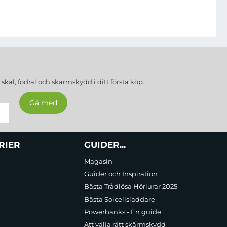
a
skal, fodral och skärmskydd
i ditt första köp.
RIER
GUIDER...
Magasin
Guider och Inspiration
Bästa Trådlösa Hörlurar 2025
Bästa Solcellsladdare
Powerbanks - En guide
Att välja rätt skärmskydd