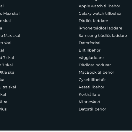
al
Apple watch tillbehör
ro Max skal
Galaxy watch tillbehör
o skal
Trådlös laddare
al
iPhone trådlös laddare
ro Max skal
Samsung trådlös laddare
o skal
Datorfodral
kal
Biltillbehör
d 7 skal
Väggladdare
p 7 skal
Trådlösa hörlurar
ltra skal
MacBook tillbehör
kal
Cykeltillbehör
ltra skal
Resetillbehör
skal
Korthållare
ltra
Minneskort
Plus
Datortillbehör