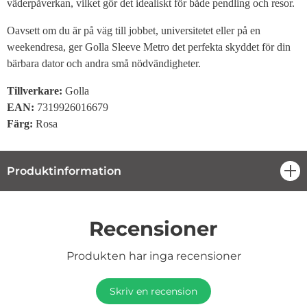
väderpåverkan, vilket gör det idealiskt för både pendling och resor.
Oavsett om du är på väg till jobbet, universitetet eller på en
weekendresa, ger Golla Sleeve Metro det perfekta skyddet för din
bärbara dator och andra små nödvändigheter.
Tillverkare:
Golla
EAN:
7319926016679
Färg:
Rosa
Produktinformation
öpp
Recensioner
Produkten har inga recensioner
Skriv en recension