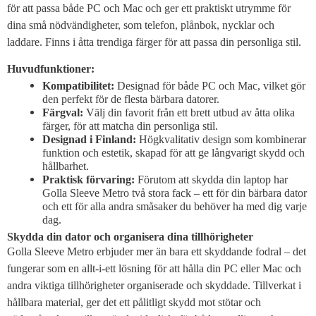
för att passa både PC och Mac och ger ett praktiskt utrymme för
dina små nödvändigheter, som telefon, plånbok, nycklar och
laddare. Finns i åtta trendiga färger för att passa din personliga stil.
Huvudfunktioner:
Kompatibilitet:
Designad för både PC och Mac, vilket gör
den perfekt för de flesta bärbara datorer.
Färgval:
Välj din favorit från ett brett utbud av åtta olika
färger, för att matcha din personliga stil.
Designad i Finland:
Högkvalitativ design som kombinerar
funktion och estetik, skapad för att ge långvarigt skydd och
hållbarhet.
Praktisk förvaring:
Förutom att skydda din laptop har
Golla Sleeve Metro två stora fack – ett för din bärbara dator
och ett för alla andra småsaker du behöver ha med dig varje
dag.
Skydda din dator och organisera dina tillhörigheter
Golla Sleeve Metro erbjuder mer än bara ett skyddande fodral – det
fungerar som en allt-i-ett lösning för att hålla din PC eller Mac och
andra viktiga tillhörigheter organiserade och skyddade. Tillverkat i
hållbara material, ger det ett pålitligt skydd mot stötar och