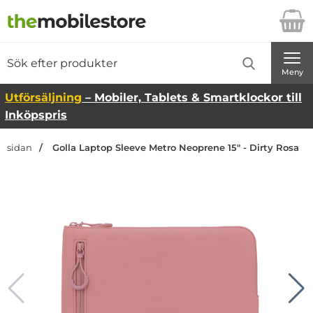
Startsidan för Danira Telecom AB
Sök
Sök på Danira Telecom AB
Genomför
Meny
Utförsäljning
– Mobiler, Tablets & Smartklockor till
Inköpspris
rtsidan
Golla Laptop Sleeve Metro Neoprene 15" - Dirty Rosa