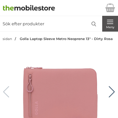
Startsidan för Danira Telecom AB
Sök
Sök på Danira Telecom AB
Genomför
Meny
rtsidan
Golla Laptop Sleeve Metro Neoprene 13" - Dirty Rosa