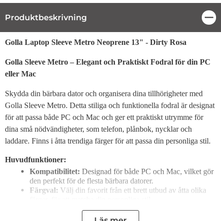
Produktbeskrivning
Stä
Produktbeskrivning
Golla Laptop Sleeve Metro Neoprene 13" - Dirty Rosa
Golla Sleeve Metro – Elegant och Praktiskt Fodral för din PC
eller Mac
Skydda din bärbara dator och organisera dina tillhörigheter med
Golla Sleeve Metro. Detta stiliga och funktionella fodral är designat
för att passa både PC och Mac och ger ett praktiskt utrymme för
dina små nödvändigheter, som telefon, plånbok, nycklar och
laddare. Finns i åtta trendiga färger för att passa din personliga stil.
Huvudfunktioner:
Kompatibilitet:
Designad för både PC och Mac, vilket gör
den perfekt för de flesta bärbara datorer.
Färgval:
Välj din favorit från ett brett utbud av åtta olika
färger, för att matcha din personliga stil.
Designad i Finland:
Högkvalitativ design som kombinerar
funktion och estetik, skapad för att ge långvarigt skydd och
Läs mer