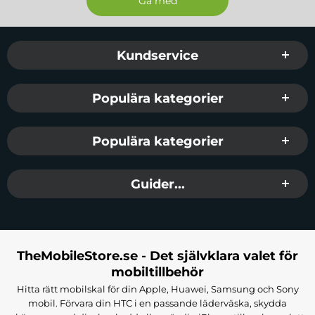
Sidfot Blandad info och länkar
Kundservice
Populära kategorier
Populära kategorier
Guider...
TheMobileStore.se - Det självklara valet för
mobiltillbehör
Hitta rätt mobilskal för din Apple, Huawei, Samsung och Sony
mobil. Förvara din HTC i en passande läderväska, skydda