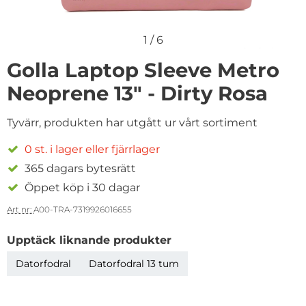
1
/
6
Golla Laptop Sleeve Metro
Neoprene 13" - Dirty Rosa
Tyvärr, produkten har utgått ur vårt sortiment
0 st. i lager eller fjärrlager
365 dagars bytesrätt
Öppet köp i 30 dagar
Art nr:
A00-TRA-7319926016655
Upptäck liknande produkter
Datorfodral
Datorfodral 13 tum