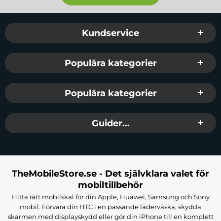
Sidfot Blandad info och länkar
Kundservice
Populära kategorier
Populära kategorier
Guider...
TheMobileStore.se - Det självklara valet för
mobiltillbehör
Hitta rätt mobilskal för din Apple, Huawei, Samsung och Sony
mobil. Förvara din HTC i en passande läderväska, skydda
skärmen med displayskydd eller gör din iPhone till en komplett