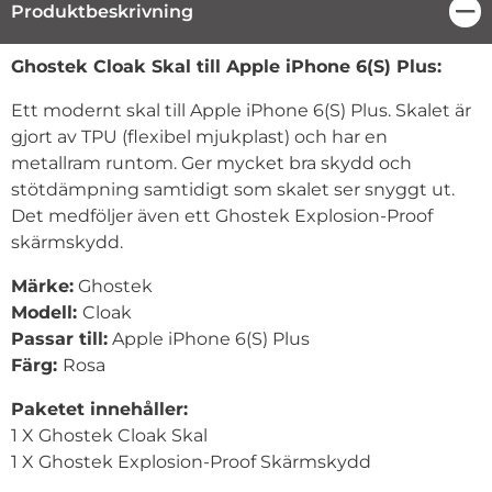
Produktbeskrivning
Stä
Produktbeskrivning
Ghostek Cloak Skal till Apple iPhone 6(S) Plus:
Ett modernt skal till Apple iPhone 6(S) Plus. Skalet är
gjort av TPU (flexibel mjukplast) och har en
metallram runtom. Ger mycket bra skydd och
stötdämpning samtidigt som skalet ser snyggt ut.
Det medföljer även ett Ghostek Explosion-Proof
skärmskydd.
Märke:
Ghostek
Modell:
Cloak
Passar till:
Apple iPhone 6(S) Plus
Färg:
Rosa
Paketet innehåller:
1 X Ghostek Cloak Skal
1 X Ghostek Explosion-Proof Skärmskydd