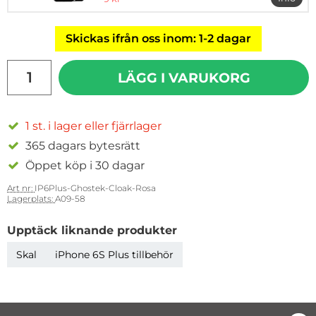
mer in
Skickas ifrån oss inom: 1-2 dagar
antal
LÄGG I VARUKORG
1 st. i lager eller fjärrlager
365 dagars bytesrätt
Öppet köp i 30 dagar
Art nr:
IP6Plus-Ghostek-Cloak-Rosa
Lagerplats:
A09-58
Upptäck liknande produkter
Skal
iPhone 6S Plus tillbehör