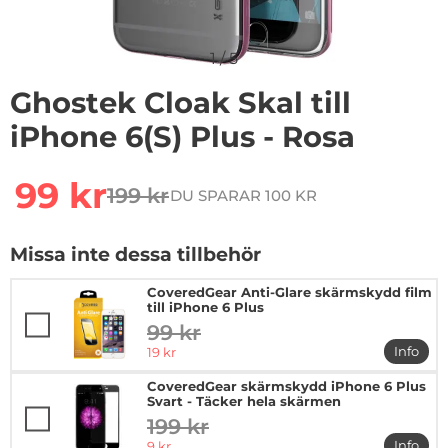
1
/
5
Ghostek Cloak Skal till
iPhone 6(S) Plus - Rosa
Handla denna produkt Ghostek Cloak Skal till iPhone 6(
rea pris
99 kr
199 kr
DU SPARAR 100 KR
tidigare pris
Missa inte dessa tillbehör
CoveredGear Anti-Glare skärmskydd film
till iPhone 6 Plus
99 kr
tidigare pris
rea pris
Info
19 kr
mer in
CoveredGear skärmskydd iPhone 6 Plus
Svart - Täcker hela skärmen
199 kr
tidigare pris
rea pris
Info
9 kr