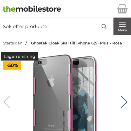
Startsidan för Danira Telecom AB
Sök
Sök på Danira Telecom AB
Genomför
Meny
Startsidan
Ghostek Cloak Skal till iPhone 6(S) Plus - Rosa
Lagerrensning
Priset är nedsatt med
-50%