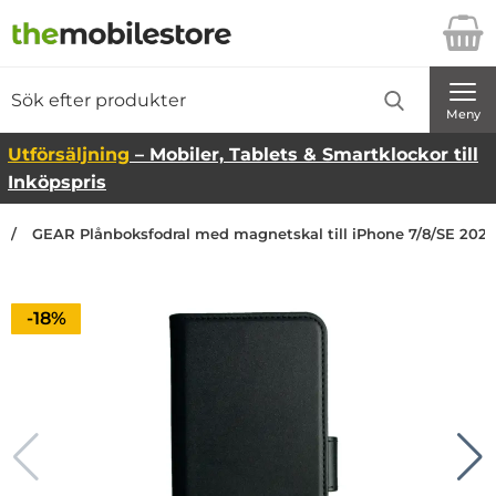
Startsidan för Danira Telecom AB
Sök
Sök på Danira Telecom AB
Genomför
Meny
Utförsäljning
– Mobiler, Tablets & Smartklockor till
Inköpspris
GEAR Plånboksfodral med magnetskal till iPhone 7/8/SE 2020 
Priset är nedsatt med
-18%