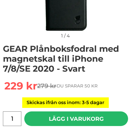
1
/
4
GEAR Plånboksfodral med
magnetskal till iPhone
7/8/SE 2020 - Svart
Handla denna produkt GEAR Plånboksfodral med magnets
rea pris
229 kr
279 kr
DU SPARAR 50 KR
tidigare pris
Skickas ifrån oss inom: 3-5 dagar
antal
LÄGG I VARUKORG