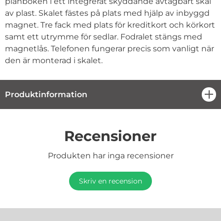
plånboken i ett integrerat skyddande avtagbart skal
av plast. Skalet fästes på plats med hjälp av inbyggd
magnet. Tre fack med plats för kreditkort och körkort
samt ett utrymme för sedlar. Fodralet stängs med
magnetlås. Telefonen fungerar precis som vanligt när
den är monterad i skalet.
Produktinformation
öpp
Recensioner
Produkten har inga recensioner
Skriv en recension