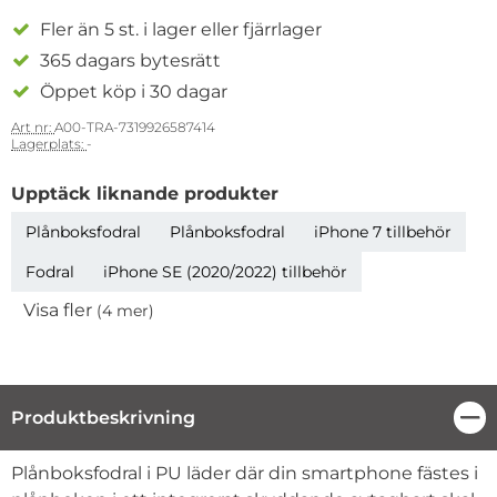
Fler än 5 st. i lager eller fjärrlager
365 dagars bytesrätt
Öppet köp i 30 dagar
Art nr:
A00-TRA-7319926587414
Lagerplats:
-
Upptäck liknande produkter
Plånboksfodral
Plånboksfodral
iPhone 7 tillbehör
Fodral
iPhone SE (2020/2022) tillbehör
Visa fler
(4 mer)
Egenskaper
Produktbeskrivning
Stä
Produktbeskrivning
Plånboksfodral i PU läder där din smartphone fästes i