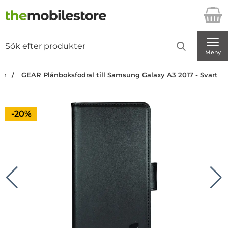
Startsidan för Danira Telecom AB
Sök
Sök på Danira Telecom AB
Genomför
Meny
an
GEAR Plånboksfodral till Samsung Galaxy A3 2017 - Svart
Priset är nedsatt med
-20%