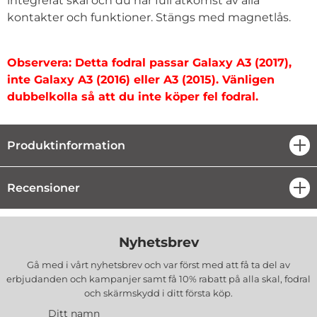
integrerat skal och du har full åtkomst av alla
kontakter och funktioner. Stängs med magnetlås.
Observera: Detta fodral passar Galaxy A3 (2017),
inte Galaxy A3 (2016) eller A3 (2015). Vänligen
dubbelkolla så att du inte köper fel fodral.
Produktinformation
öpp
Recensioner
öpp
Nyhetsbrev
Gå med i vårt nyhetsbrev och var först med att få ta del av
erbjudanden och kampanjer samt få 10% rabatt på alla
skal, fodral
och skärmskydd
i ditt första köp.
Ditt namn