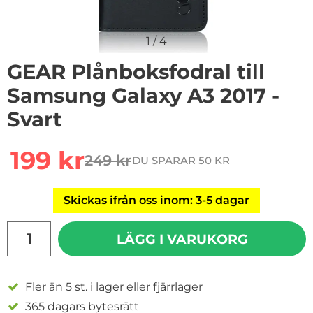
1
/
4
GEAR Plånboksfodral till
Samsung Galaxy A3 2017 -
Svart
Handla denna produkt GEAR Plånboksfodral till Samsun
rea pris
199 kr
249 kr
DU SPARAR 50 KR
tidigare pris
Skickas ifrån oss inom: 3-5 dagar
antal
LÄGG I VARUKORG
Fler än 5 st. i lager eller fjärrlager
365 dagars bytesrätt