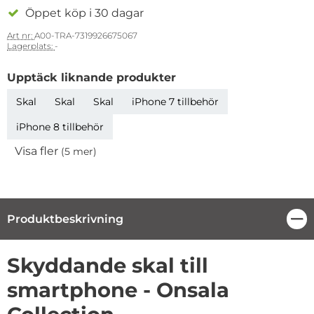
Öppet köp i 30 dagar
Art nr:
A00-TRA-7319926675067
Lagerplats:
-
Upptäck liknande produkter
Skal
Skal
Skal
iPhone 7 tillbehör
iPhone 8 tillbehör
Visa fler
(5 mer)
Egenskaper
Produktbeskrivning
Stä
Produktbeskrivning
Skyddande skal till
smartphone - Onsala