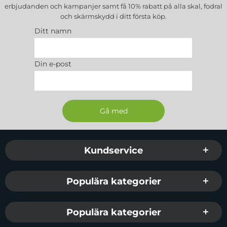
erbjudanden och kampanjer samt få 10% rabatt på alla
skal, fodral
och skärmskydd
i ditt första köp.
Ditt namn
Din e-post
Sidfot Blandad info och länkar
Kundservice
Populära kategorier
Populära kategorier