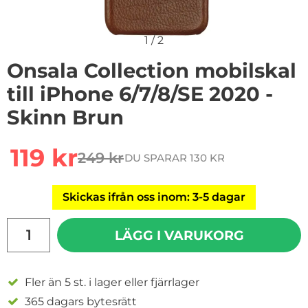
1
/
2
Onsala Collection mobilskal
till iPhone 6/7/8/SE 2020 -
Skinn Brun
Handla denna produkt Onsala Collection mobilskal till 
rea pris
119 kr
249 kr
DU SPARAR 130 KR
tidigare pris
Skickas ifrån oss inom: 3-5 dagar
antal
LÄGG I VARUKORG
Fler än 5 st. i lager eller fjärrlager
365 dagars bytesrätt