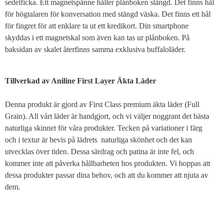
sedelficka. Ett magnetspänne håller plånboken stängd. Det finns hål
för högtalaren för konversation med stängd väska. Det finns ett hål
för fingret för att enklare ta ut ett kredikort. Din smartphone
skyddas i ett magnetskal som även kan tas ur plånboken. På
baksidan av skalet återfinns samma exklusiva buffaloläder.
Tillverkad av Aniline First Layer Äkta Läder
Denna produkt är gjord av First Class premium äkta läder (Full
Grain). All vårt läder är handgjort, och vi väljer noggrant det bästa
naturliga skinnet för våra produkter. Tecken på variationer i färg
och i textur är bevis på lädrets naturliga skönhet och det kan
utvecklas över tiden. Dessa särdrag och patina är inte fel, och
kommer inte att påverka hållbarheten hos produkten. Vi hoppas att
dessa produkter passar dina behov, och att du kommer att njuta av
dem.