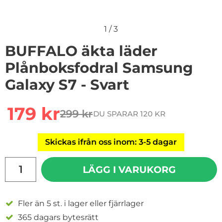
1
/
3
BUFFALO äkta läder
Plånboksfodral Samsung
Galaxy S7 - Svart
Handla denna produkt BUFFALO äkta läder Plånboksfod
rea pris
179 kr
299 kr
DU SPARAR 120 KR
tidigare pris
Skickas ifrån oss inom: 3-5 dagar
antal
LÄGG I VARUKORG
Fler än 5 st. i lager eller fjärrlager
365 dagars bytesrätt