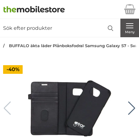
Startsidan för Danira Telecom AB
Sök
Sök på Danira Telecom AB
Genomför
Meny
BUFFALO äkta läder Plånboksfodral Samsung Galaxy S7 - Svar
Priset är nedsatt med
-40%