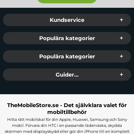
Sidfot Blandad info och länkar
Kundservice
Populära kategorier
Populära kategorier
Guider...
TheMobileStore.se - Det självklara valet för
mobiltillbehör
Hitta rätt mobilskal för din Apple, Huawei, Samsung och Sony
mobil. Förvara din HTC i en passande läderväska, skydda
skärmen med displayskydd eller gör din iPhone till en komplett