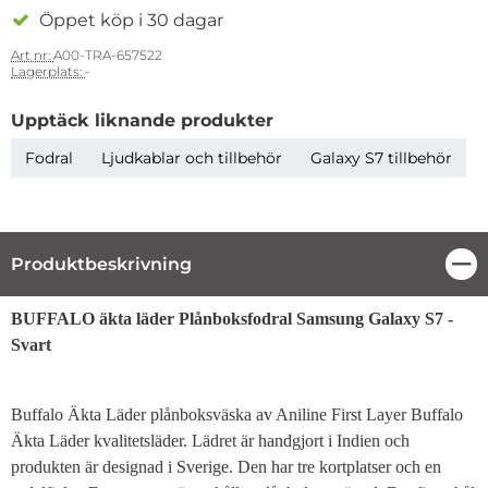
Öppet köp i 30 dagar
Art nr:
A00-TRA-657522
Lagerplats:
-
Upptäck liknande produkter
Fodral
Ljudkablar och tillbehör
Galaxy S7 tillbehör
Produktbeskrivning
Stä
Produktbeskrivning
BUFFALO äkta läder Plånboksfodral Samsung Galaxy S7 -
Svart
Buffalo Äkta Läder plånboksväska av Aniline First Layer Buffalo
Äkta Läder kvalitetsläder. Lädret är handgjort i Indien och
produkten är designad i Sverige. Den har tre kortplatser och en