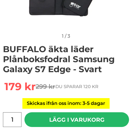
1
/
3
BUFFALO äkta läder
Plånboksfodral Samsung
Galaxy S7 Edge - Svart
Handla denna produkt BUFFALO äkta läder Plånboksfod
rea pris
179 kr
299 kr
DU SPARAR 120 KR
tidigare pris
Skickas ifrån oss inom: 3-5 dagar
antal
LÄGG I VARUKORG