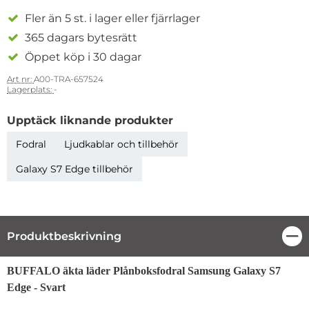
Fler än 5 st. i lager eller fjärrlager
365 dagars bytesrätt
Öppet köp i 30 dagar
Art nr:
A00-TRA-657524
Lagerplats:
-
Upptäck liknande produkter
Fodral
Ljudkablar och tillbehör
Galaxy S7 Edge tillbehör
Produktbeskrivning
Stä
Produktbeskrivning
BUFFALO äkta läder Plånboksfodral Samsung Galaxy S7
Edge - Svart