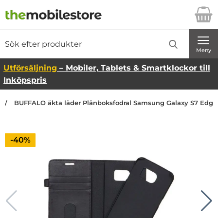
Startsidan för Danira Telecom AB
Sök
Sök på Danira Telecom AB
Genomför
Meny
Utförsäljning
– Mobiler, Tablets & Smartklockor till
Inköpspris
BUFFALO äkta läder Plånboksfodral Samsung Galaxy S7 Edge 
Priset är nedsatt med
-40%