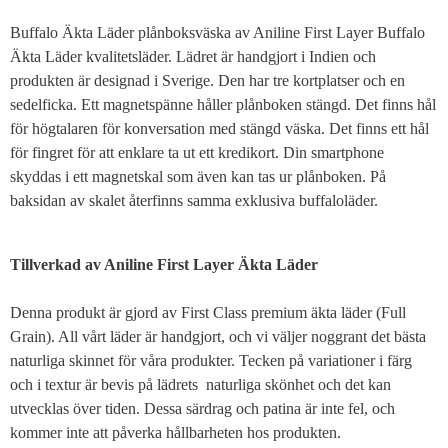
Buffalo Äkta Läder plånboksväska av Aniline First Layer Buffalo
Äkta Läder kvalitetsläder. Lädret är handgjort i Indien och
produkten är designad i Sverige. Den har tre kortplatser och en
sedelficka. Ett magnetspänne håller plånboken stängd. Det finns hål
för högtalaren för konversation med stängd väska. Det finns ett hål
för fingret för att enklare ta ut ett kredikort. Din smartphone
skyddas i ett magnetskal som även kan tas ur plånboken. På
baksidan av skalet återfinns samma exklusiva buffaloläder.
Tillverkad av Aniline First Layer Äkta Läder
Denna produkt är gjord av First Class premium äkta läder (Full
Grain). All vårt läder är handgjort, och vi väljer noggrant det bästa
naturliga skinnet för våra produkter. Tecken på variationer i färg
och i textur är bevis på lädrets naturliga skönhet och det kan
utvecklas över tiden. Dessa särdrag och patina är inte fel, och
kommer inte att påverka hållbarheten hos produkten.