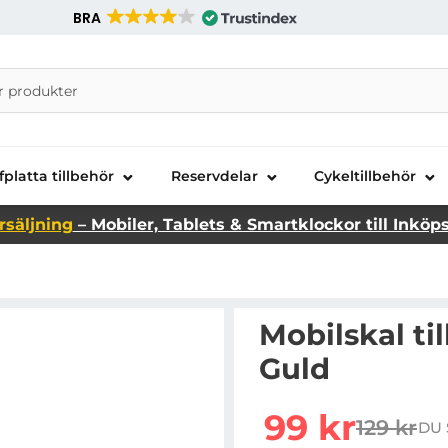
BRA
nira Telecom AB
fplatta tillbehör
Reservdelar
Cykeltillbehör
rsäljning
– Mobiler, Tablets & Smartklockor till Inköp
Mobilskal til
Guld
Handla denna produkt Mo
rea pris
99 kr
129 kr
DU 
tidigare 