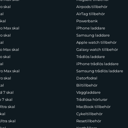
o skal
Airpods tillbehör
al
AirTag tillbehör
skal
Powerbank
ro Max skal
iPhone laddare
o skal
Samsung laddare
al
Apple watch tillbehör
ro Max skal
Galaxy watch tillbehör
o skal
Trådlös laddare
al
iPhone trådlös laddare
ro Max skal
Samsung trådlös laddare
o skal
Datorfodral
kal
Biltillbehör
d 7 skal
Väggladdare
p 7 skal
Trådlösa hörlurar
ltra skal
MacBook tillbehör
kal
Cykeltillbehör
ltra skal
Resetillbehör
skal
Korthållare