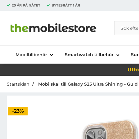
20 ÅR PÅ NÄTET
BYTESRÄTT
1 ÅR
Sök
Sök på Da
Startsidan för Danira Telecom AB
Mobiltillbehör
Smartwatch tillbehör
Sur
Utfö
Startsidan
Mobilskal till Galaxy S25 Ultra Shining - Guld
Priset är nedsatt med
-23%