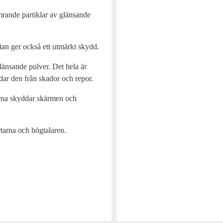
mrande partiklar av glänsande
utan ger också ett utmärkt skydd.
länsande pulver. Det hela är
ddar den från skador och repor.
erna skyddar skärmen och
tarna och högtalaren.