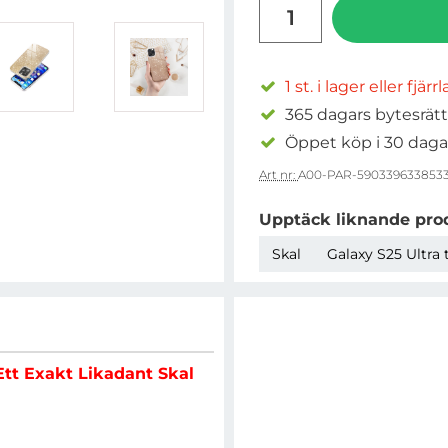
antal
1 st. i lager eller fjärr
365 dagars bytesrätt
Öppet köp i 30 daga
Art nr:
A00-PAR-590339633853
Upptäck liknande pro
Skal
Galaxy S25 Ultra 
Ett Exakt Likadant Skal