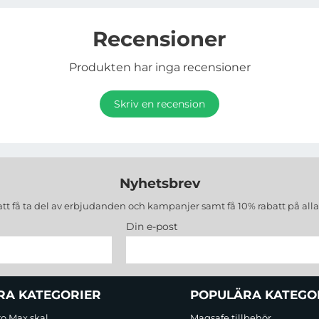
Recensioner
Produkten har inga recensioner
Skriv en recension
Nyhetsbrev
att få ta del av erbjudanden och kampanjer samt få 10% rabatt på all
Din e-post
RA KATEGORIER
POPULÄRA KATEGO
ro Max skal
Magsafe tillbehör