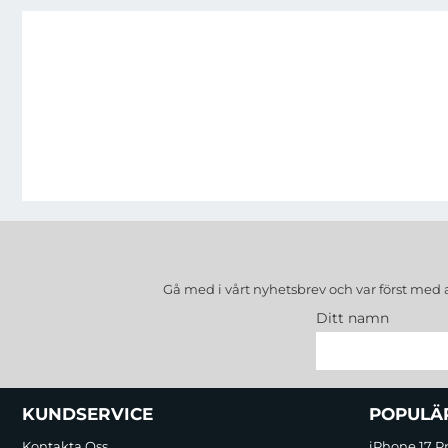
Gå med i vårt nyhetsbrev och var först med 
Ditt namn
Sidfot Blandad info och länkar
KUNDSERVICE
POPULÄ
Kontakta Oss
iPhone 17 P