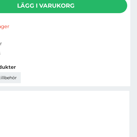
LÄGG I VARUKORG
lager
r
3
dukter
tillbehör