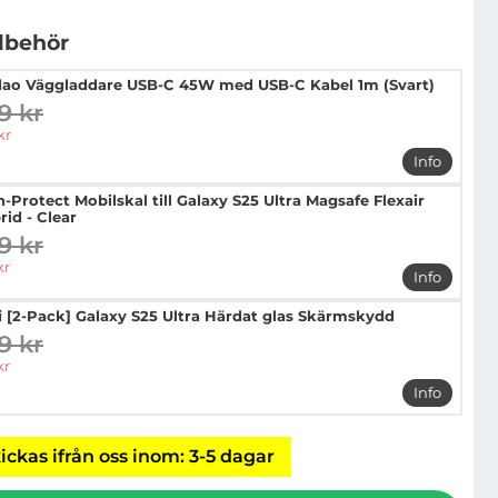
llbehör
ao Väggladdare USB-C 45W med USB-C Kabel 1m (Svart)
9 kr
digare pris
pris
kr
Info
mer info
h-Protect Mobilskal till Galaxy S25 Ultra Magsafe Flexair
rid - Clear
9 kr
digare pris
pris
kr
Info
mer info o
i [2-Pack] Galaxy S25 Ultra Härdat glas Skärmskydd
9 kr
digare pris
pris
kr
Info
mer info 
ickas ifrån oss inom: 3-5 dagar