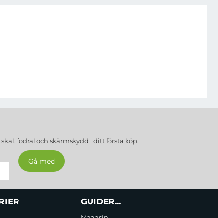
a
skal, fodral och skärmskydd
i ditt första köp.
RIER
GUIDER...
Magasin