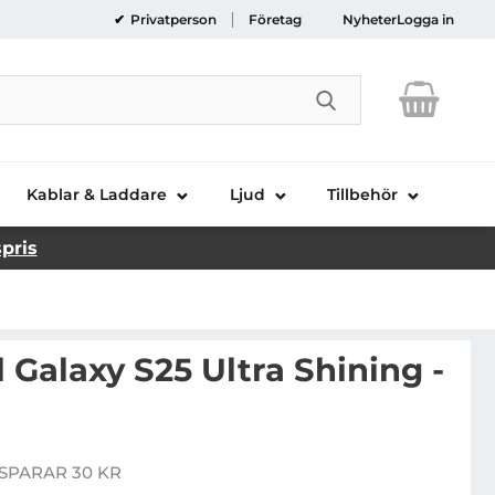
Privatperson
Företag
Nyheter
Logga in
Genomför sökni
Kablar & Laddare
Ljud
Tillbehör
spris
l Galaxy S25 Ultra Shining -
bilskal till Galaxy S25 Ultra Shining - Guld
SPARAR 30 KR
pris