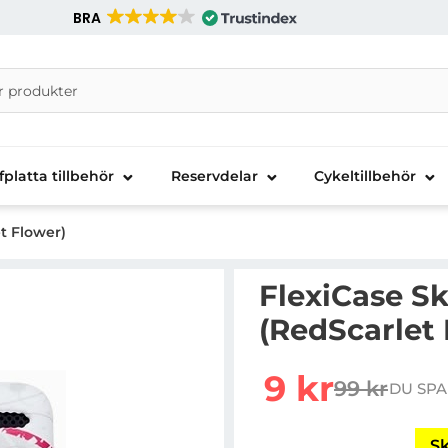
BRA
nira Telecom AB
fplatta tillbehör
Reservdelar
Cykeltillbehör
et Flower)
FlexiCase Sk
(RedScarlet 
Handla denna produkt Fl
rea pris
9 kr
99 kr
DU SPA
tidigare pr
Sk