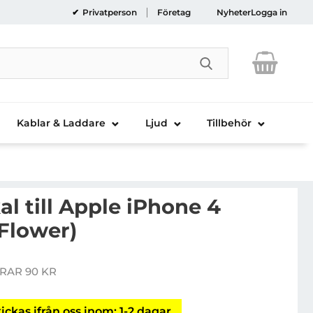
Privatperson
Företag
Nyheter
Logga in
Genomför sökni
Kablar & Laddare
Ljud
Tillbehör
al till Apple iPhone 4
Flower)
exiCase Skal till Apple iPhone 4 (RedScarlet Flower)
RAR 90 KR
is
ickas ifrån oss inom: 1-2 dagar