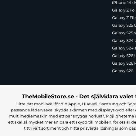
iPhone 14 s
Galaxy Z Fol
Galaxy Z Fli
Galaxy S25 U
Galaxy S25 s
Galaxy S24 U
Galaxy S24 
Galaxy S26 U
Galaxy S26 
Galaxy S26
TheMobileStore.se - Det självklara valet 
Hitta rätt mobilskal för din Apple, Huawei, Samsung och Sony
passande läderväska, skydda skärmen med displayskydd eller g
multimediemaskin med ett par snygga hörlurar. Möjligheterna är i
ett skal så mycket mer än bara ett skydd till mobilen, för oss är d
titt i vårt sortiment och hitta prisvärda lösningar som pas