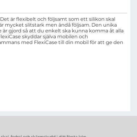
Det är flexibelt och följsamt som ett silikon skal
m är mycket slitstark men ändå följsam. Den unika
 är gjord så att du enkelt ska kunna komma åt alla
FlexiCase skyddar själva mobilen och
mmans med FlexiCase till din mobil för att ge den
a
skal, fodral och skärmskydd
i ditt första köp.