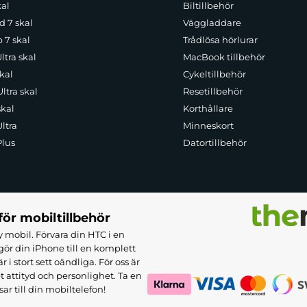
kal
Biltillbehör
d 7 skal
Väggladdare
p 7 skal
Trådlösa hörlurar
ltra skal
MacBook tillbehör
kal
Cykeltillbehör
ltra skal
Resetillbehör
skal
Korthållare
ltra
Minneskort
Plus
Datortillbehör
för mobiltillbehör
 mobil. Förvara din HTC i en
ör din iPhone till en komplett
 stort sett oändliga. För oss är
et attityd och personlighet. Ta en
sar till din mobiltelefon!