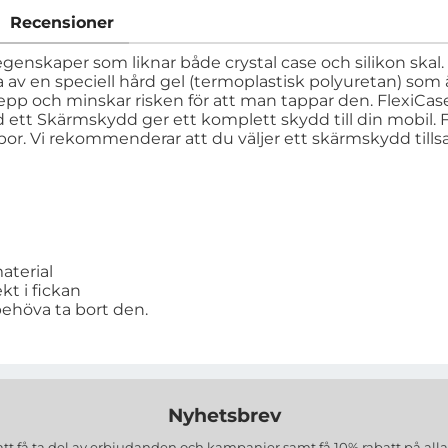
Recensioner
egenskaper som liknar både crystal case och silikon skal. 
rda av en speciell hård gel (termoplastisk polyuretan) so
pp och minskar risken för att man tappar den. FlexiCase
ett Skärmskydd ger ett komplett skydd till din mobil. 
. Vi rekommenderar att du väljer ett skärmskydd tillsa
aterial
kt i fickan
behöva ta bort den.
Nyhetsbrev
att få ta del av erbjudanden och kampanjer samt få 10% rabatt på all