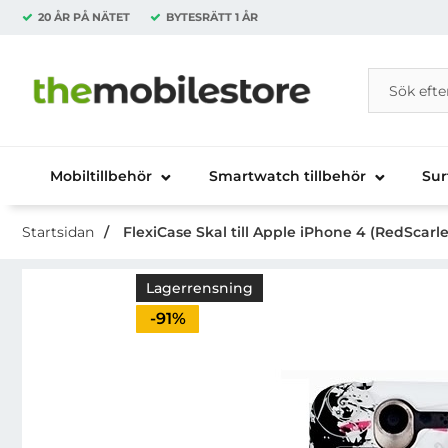
20 ÅR PÅ NÄTET
BYTESRÄTT
1 ÅR
Sök
Sök på Da
Startsidan för Danira Telecom AB
Mobiltillbehör
Smartwatch tillbehör
Sur
Startsidan
FlexiCase Skal till Apple iPhone 4 (RedScarl
Lagerrensning
Priset är nedsatt med
-91%