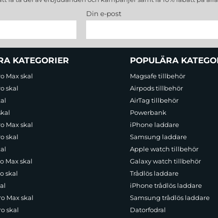
Din e-post
RA KATEGORIER
POPULÄRA KATEGO
ro Max skal
Magsafe tillbehör
o skal
Airpods tillbehör
al
AirTag tillbehör
skal
Powerbank
ro Max skal
iPhone laddare
o skal
Samsung laddare
al
Apple watch tillbehör
ro Max skal
Galaxy watch tillbehör
o skal
Trådlös laddare
al
iPhone trådlös laddare
ro Max skal
Samsung trådlös laddare
o skal
Datorfodral