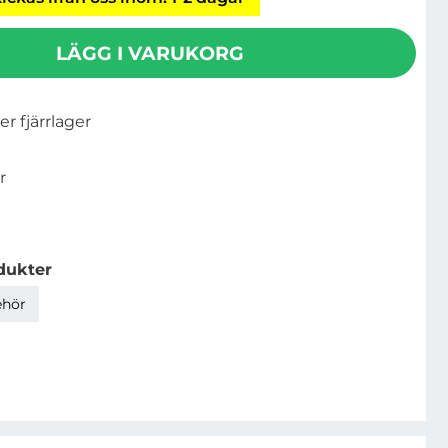
LÄGG I VARUKORG
ler fjärrlager
r
dukter
ehör