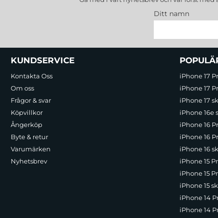
Ditt namn
Sidfot Blandad info och länkar
KUNDSERVICE
POPULÄ
Kontakta Oss
iPhone 17 P
Om oss
iPhone 17 Pr
Frågor & svar
iPhone 17 sk
Köpvillkor
iPhone 16e 
Ångerköp
iPhone 16 P
Byte & retur
iPhone 16 Pr
Varumärken
iPhone 16 sk
Nyhetsbrev
iPhone 15 P
iPhone 15 Pr
iPhone 15 sk
iPhone 14 P
iPhone 14 Pr