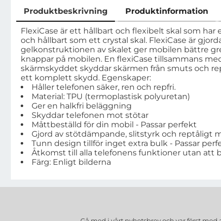
Produktbeskrivning
Produktinformation
Produktbeskrivning
FlexiCase är ett hållbart och flexibelt skal som har 
och hållbart som ett crystal skal. FlexiCase är gjo
gelkonstruktionen av skalet ger mobilen bättre gre
knappar på mobilen. En flexiCase tillsammans med 
skärmskyddet skyddar skärmen från smuts och repor
ett komplett skydd. Egenskaper:
Håller telefonen säker, ren och repfri.
Material: TPU (termoplastisk polyuretan)
Ger en halkfri beläggning
Skyddar telefonen mot stötar
Måttbeställd för din mobil - Passar perfekt
Gjord av stötdämpande, slitstyrk och reptåligt m
Tunn design tillför inget extra bulk - Passar perfe
Åtkomst till alla telefonens funktioner utan att 
Färg: Enligt bilderna
Gå med i vårt nyhetsbrev och var först med 