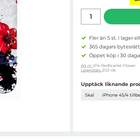
antal
Fler än 5 st. i lager el
365 dagars bytesrätt
Öppet köp i 30 daga
Art nr:
IP4-RedScarlet-Flower
Lagerplats:
Z03-06
Upptäck liknande pro
Skal
iPhone 4S/4 tillb