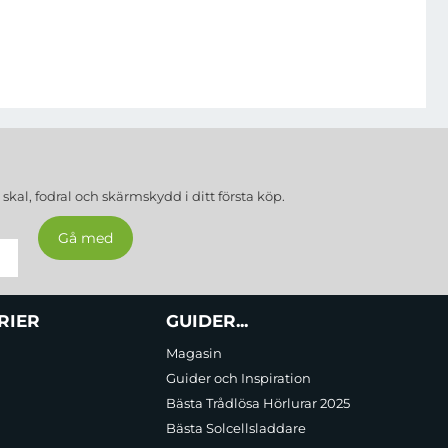
a
skal, fodral och skärmskydd
i ditt första köp.
RIER
GUIDER...
Magasin
Guider och Inspiration
Bästa Trådlösa Hörlurar 2025
Bästa Solcellsladdare