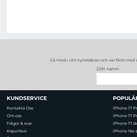
Gå med i vårt nyhetsbrev och var först med 
Ditt namn
Sidfot Blandad info och länkar
KUNDSERVICE
POPULÄ
Kontakta Oss
iPhone 17 P
Om oss
iPhone 17 Pr
Frågor & svar
iPhone 17 sk
Köpvillkor
iPhone 16e 