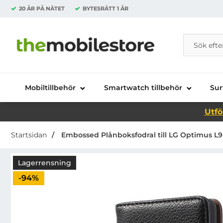
20 ÅR PÅ NÄTET
BYTESRÄTT
1 ÅR
Sök
Sök på Da
Startsidan för Danira Telecom AB
Mobiltillbehör
Smartwatch tillbehör
Sur
Utfö
Startsidan
Embossed Plånboksfodral till LG Optimus L9 I
Lagerrensning
Priset är nedsatt med
-94%