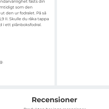
ndarvänlighet fästs din
 samtidigt som den
t den ur fodralet. På så
9 II. Skulle du råka tappa
 i ett plånboksfodral.
g.
Recensioner