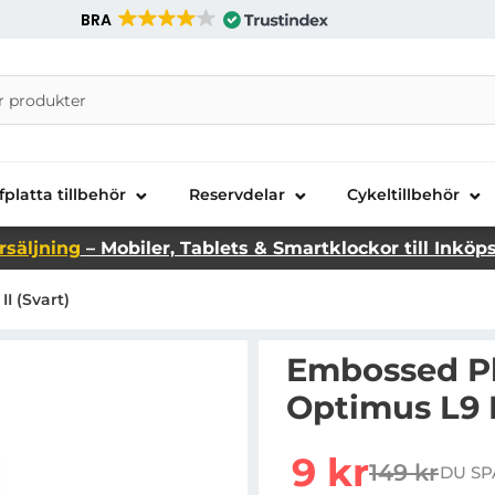
BRA
nira Telecom AB
fplatta tillbehör
Reservdelar
Cykeltillbehör
rsäljning
– Mobiler, Tablets & Smartklockor till Inköp
I (Svart)
Embossed Pl
Optimus L9 I
Handla denna produkt Em
rea pris
9 kr
149 kr
DU SP
tidigare pr