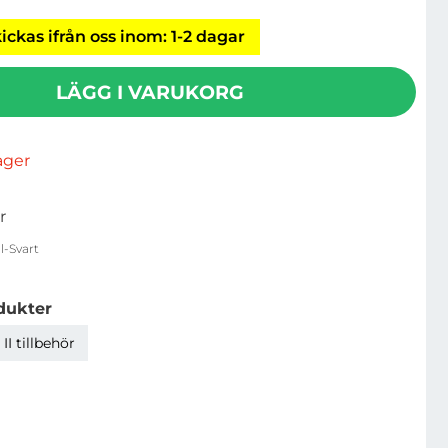
ickas ifrån oss inom: 1-2 dagar
LÄGG I VARUKORG
lager
r
-Svart
dukter
I tillbehör