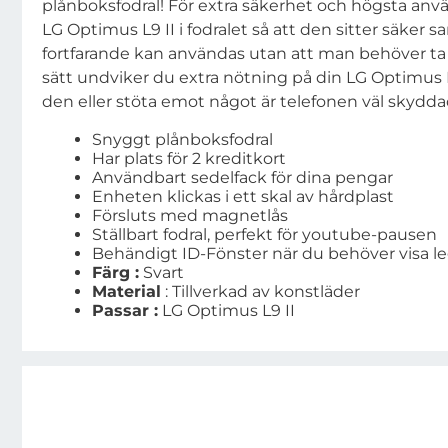
plånboksfodral! För extra säkerhet och högsta anvä
LG Optimus L9 II i fodralet så att den sitter säker
fortfarande kan användas utan att man behöver ta u
sätt undviker du extra nötning på din LG Optimus L
den eller stöta emot något är telefonen väl skyddad
Snyggt plånboksfodral
Har plats för 2 kreditkort
Användbart sedelfack för dina pengar
Enheten klickas i ett skal av hårdplast
Försluts med magnetlås
Ställbart fodral, perfekt för youtube-pausen
Behändigt ID-Fönster när du behöver visa le
Färg :
Svart
Material
: Tillverkad av konstläder
Passar :
LG Optimus L9 II