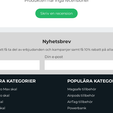
Produkten har inga recensioner
Skriv en recension
Nyhetsbrev
att få ta del av erbjudanden och kampanjer samt få 10% rabatt på all
Din e-post
RA KATEGORIER
POPULÄRA KATEGO
ro Max skal
Magsafe tillbehör
o skal
Airpods tillbehör
al
AirTag tillbehör
skal
Powerbank