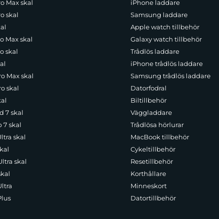
ro Max skal
iPhone laddare
o skal
Samsung laddare
al
Apple watch tillbehör
ro Max skal
Galaxy watch tillbehör
o skal
Trådlös laddare
al
iPhone trådlös laddare
ro Max skal
Samsung trådlös laddare
o skal
Datorfodral
kal
Biltillbehör
d 7 skal
Väggladdare
p 7 skal
Trådlösa hörlurar
ltra skal
MacBook tillbehör
kal
Cykeltillbehör
ltra skal
Resetillbehör
skal
Korthållare
ltra
Minneskort
Plus
Datortillbehör