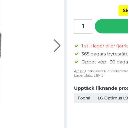
Sk
antal
1 st. i lager eller fjärr
365 dagars bytesrätt
Öppet köp i 30 daga
Art nr:
Embossed Planboksfodral
Lagerplats:
E19-15
Upptäck liknande pro
Fodral
LG Optimus L9 I