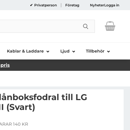
Privatperson
Företag
Nyheter
Logga in
Genomför sökni
Kablar & Laddare
Ljud
Tillbehör
spris
ånboksfodral till LG
I (Svart)
bossed Plånboksfodral till LG Optimus L9 II (Svart)
ARAR 140 KR
is