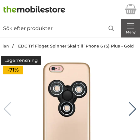
Startsidan för Danira Telecom AB
Sök
Sök på Danira Telecom AB
Genomför
Meny
sidan
EDC Tri Fidget Spinner Skal till iPhone 6 (S) Plus - Gold
Lagerrensning
Priset är nedsatt med
-71%