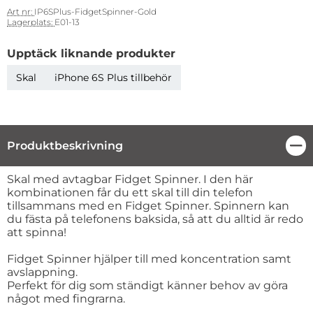
Art nr:
IP6SPlus-FidgetSpinner-Gold
Lagerplats:
E01-13
Upptäck liknande produkter
Skal
iPhone 6S Plus tillbehör
Produktbeskrivning
Stä
Produktbeskrivning
Skal med avtagbar Fidget Spinner. I den här
kombinationen får du ett skal till din telefon
tillsammans med en Fidget Spinner. Spinnern kan
du fästa på telefonens baksida, så att du alltid är redo
att spinna!
Fidget Spinner hjälper till med koncentration samt
avslappning.
Perfekt för dig som ständigt känner behov av göra
något med fingrarna.