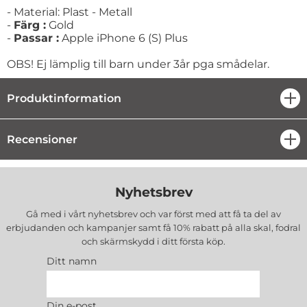
- Material: Plast - Metall
-
Färg :
Gold
-
Passar :
Apple iPhone 6 (S) Plus
OBS! Ej lämplig till barn under 3år pga smådelar.
Produktinformation
öpp
Recensioner
öpp
Nyhetsbrev
Gå med i vårt nyhetsbrev och var först med att få ta del av
erbjudanden och kampanjer samt få 10% rabatt på alla
skal, fodral
och skärmskydd
i ditt första köp.
Ditt namn
Din e-post