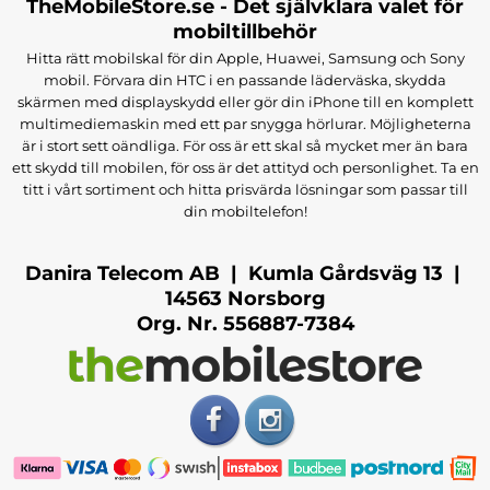
TheMobileStore.se - Det självklara valet för
mobiltillbehör
Hitta rätt mobilskal för din Apple, Huawei, Samsung och Sony
mobil. Förvara din HTC i en passande läderväska, skydda
skärmen med displayskydd eller gör din iPhone till en komplett
multimediemaskin med ett par snygga hörlurar. Möjligheterna
är i stort sett oändliga. För oss är ett skal så mycket mer än bara
ett skydd till mobilen, för oss är det attityd och personlighet. Ta en
titt i vårt sortiment och hitta prisvärda lösningar som passar till
din mobiltelefon!
Danira Telecom AB | Kumla Gårdsväg 13 |
14563 Norsborg
Org. Nr. 556887-7384