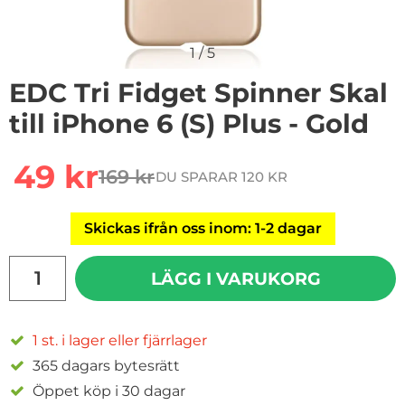
1
/
5
EDC Tri Fidget Spinner Skal
till iPhone 6 (S) Plus - Gold
Handla denna produkt EDC Tri Fidget Spinner Skal till i
rea pris
49 kr
169 kr
DU SPARAR 120 KR
tidigare pris
Skickas ifrån oss inom: 1-2 dagar
antal
LÄGG I VARUKORG
1 st. i lager eller fjärrlager
365 dagars bytesrätt
Öppet köp i 30 dagar