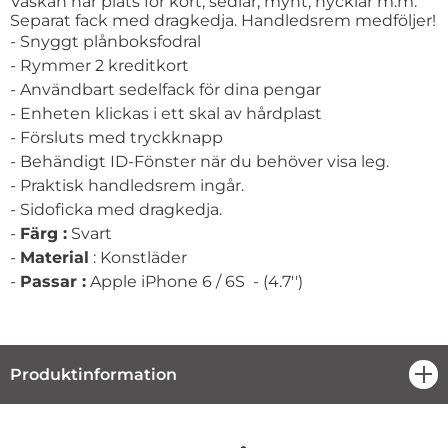
Väskan har plats för kort, sedlar, mynt, nycklar m.m.
Separat fack med dragkedja. Handledsrem medföljer!
- Snyggt plånboksfodral
- Rymmer 2 kreditkort
- Användbart sedelfack för dina pengar
- Enheten klickas i ett skal av hårdplast
- Försluts med tryckknapp
- Behändigt ID-Fönster när du behöver visa leg.
- Praktisk handledsrem ingår.
- Sidoficka med dragkedja.
-
Färg :
Svart
-
Material
: Konstläder
-
Passar :
Apple iPhone 6 / 6S - (4.7'')
Produktinformation
öpp