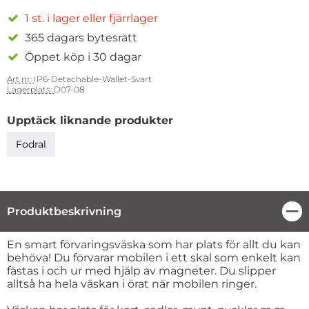
1 st. i lager eller fjärrlager
365 dagars bytesrätt
Öppet köp i 30 dagar
Art nr:
IP6-Detachable-Wallet-Svart
Lagerplats:
D07-08
Upptäck liknande produkter
Fodral
Produktbeskrivning
Stä
Produktbeskrivning
En smart förvaringsväska som har plats för allt du kan
behöva! Du förvarar mobilen i ett skal som enkelt kan
fästas i och ur med hjälp av magneter. Du slipper
alltså ha hela väskan i örat när mobilen ringer.