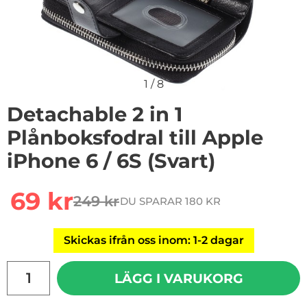
1
/
8
Detachable 2 in 1
Plånboksfodral till Apple
iPhone 6 / 6S (Svart)
Handla denna produkt Detachable 2 in 1 Plånboksfodral t
rea pris
69 kr
249 kr
DU SPARAR 180 KR
tidigare pris
Skickas ifrån oss inom: 1-2 dagar
antal
LÄGG I VARUKORG