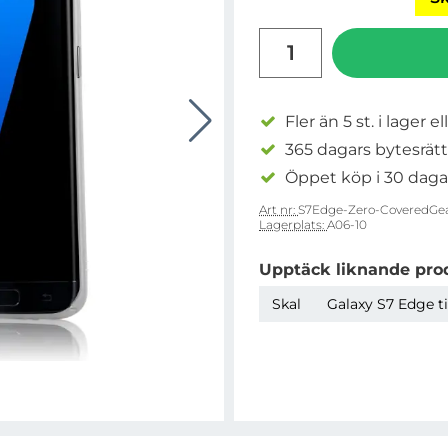
antal
Fler än 5 st. i lager el
365 dagars bytesrätt
Öppet köp i 30 daga
Art nr:
S7Edge-Zero-CoveredGe
Lagerplats:
A06-10
Upptäck liknande pro
Skal
Galaxy S7 Edge ti