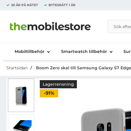
20 ÅR PÅ NÄTET
BYTESRÄTT
1 ÅR
Sök
Sök på Da
Startsidan för Danira Telecom AB
Mobiltillbehör
Smartwatch tillbehör
Sur
Startsidan
Boom Zero skal till Samsung Galaxy S7 Edge 
Lagerrensning
Priset är nedsatt med
-91%