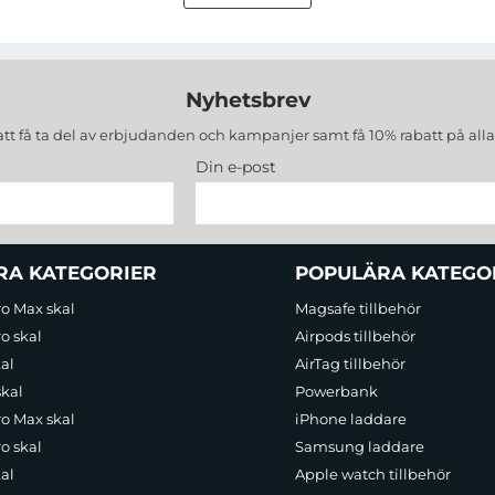
Nyhetsbrev
att få ta del av erbjudanden och kampanjer samt få 10% rabatt på all
Din e-post
RA KATEGORIER
POPULÄRA KATEGO
ro Max skal
Magsafe tillbehör
o skal
Airpods tillbehör
al
AirTag tillbehör
skal
Powerbank
ro Max skal
iPhone laddare
o skal
Samsung laddare
al
Apple watch tillbehör