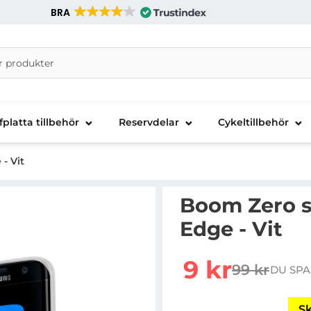
BRA
nira Telecom AB
fplatta tillbehör
Reservdelar
Cykeltillbehör
- Vit
Boom Zero s
Edge - Vit
Handla denna produkt B
rea pris
9 kr
99 kr
DU SPA
tidigare pr
Sk