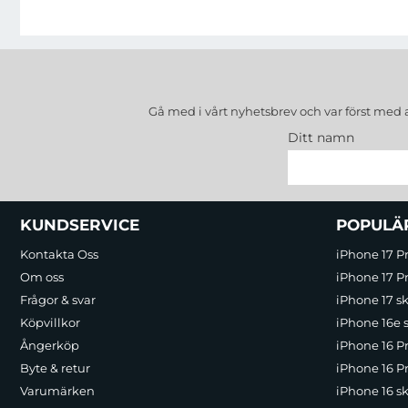
Gå med i vårt nyhetsbrev och var först med 
Ditt namn
Sidfot Blandad info och länkar
KUNDSERVICE
POPULÄ
Kontakta Oss
iPhone 17 P
Om oss
iPhone 17 Pr
Frågor & svar
iPhone 17 sk
Köpvillkor
iPhone 16e 
Ångerköp
iPhone 16 P
Byte & retur
iPhone 16 Pr
Varumärken
iPhone 16 sk