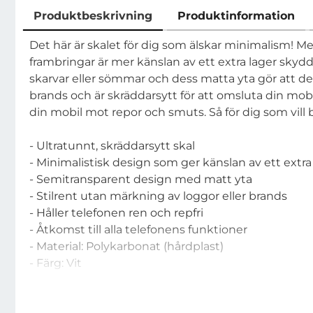
Produktbeskrivning
Produktinformation
Produktbeskrivning
Det här är skalet för dig som älskar minimalism!
frambringar är mer känslan av ett extra lager skydda
skarvar eller sömmar och dess matta yta gör att den
brands och är skräddarsytt för att omsluta din mob
din mobil mot repor och smuts. Så för dig som vill
- Ultratunnt, skräddarsytt skal
- Minimalistisk design som ger känslan av ett extra
- Semitransparent design med matt yta
- Stilrent utan märkning av loggor eller brands
- Håller telefonen ren och repfri
- Åtkomst till alla telefonens funktioner
- Material: Polykarbonat (hårdplast)
- Färg: Vit
- Passar: Samsung Galaxy S7 Edge
- Märke: CoveredGear