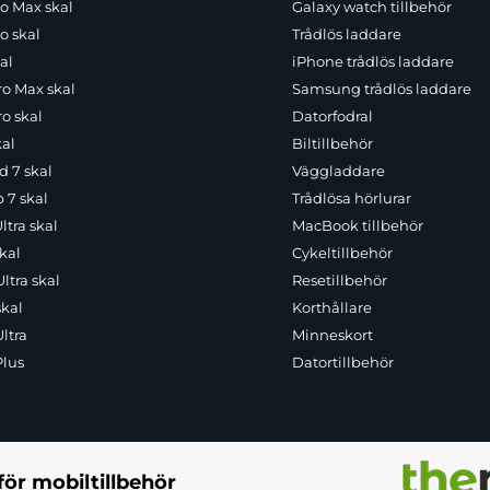
ro Max skal
Galaxy watch tillbehör
o skal
Trådlös laddare
al
iPhone trådlös laddare
ro Max skal
Samsung trådlös laddare
o skal
Datorfodral
kal
Biltillbehör
d 7 skal
Väggladdare
p 7 skal
Trådlösa hörlurar
ltra skal
MacBook tillbehör
kal
Cykeltillbehör
ltra skal
Resetillbehör
skal
Korthållare
ltra
Minneskort
Plus
Datortillbehör
för mobiltillbehör