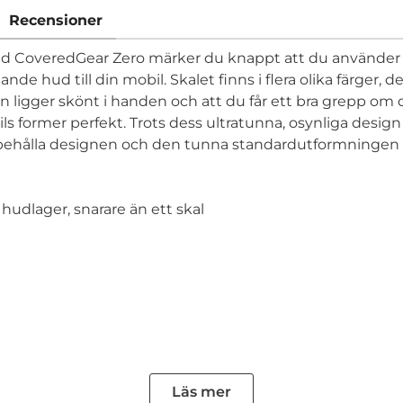
Recensioner
 Med CoveredGear Zero märker du knappt att du använder
nde hud till din mobil. Skalet finns i flera olika färger
 ligger skönt i handen och att du får ett bra grepp om din
ils former perfekt. Trots dess ultratunna, osynliga desig
 behålla designen och den tunna standardutformningen av
 hudlager, snarare än ett skal
Läs mer