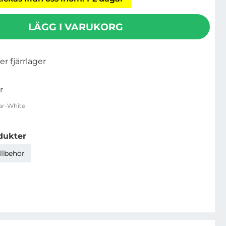
LÄGG I VARUKORG
ler fjärrlager
r
ar-White
dukter
llbehör