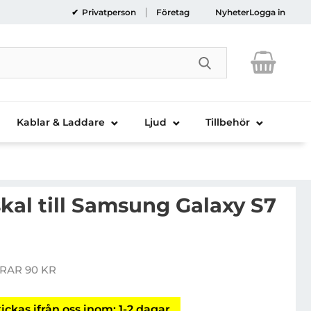
Privatperson
Företag
Nyheter
Logga in
Genomför sökni
Kablar & Laddare
Ljud
Tillbehör
kal till Samsung Galaxy S7
oom Zero skal till Samsung Galaxy S7 Edge - Vit
RAR 90 KR
is
ickas ifrån oss inom: 1-2 dagar