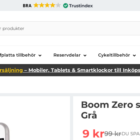
BRA
nira Telecom AB
fplatta tillbehör
Reservdelar
Cykeltillbehör
rsäljning
– Mobiler, Tablets & Smartklockor till Inköp
Boom Zero sk
Grå
Handla denna produkt Bo
rea pris
9 kr
99 kr
DU SPA
tidigare pr