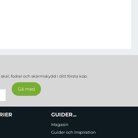
a
skal, fodral och skärmskydd
i ditt första köp.
RIER
GUIDER...
Magasin
Guider och Inspiration