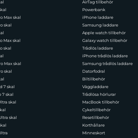
al
AirTag tillbehör
skal
Powerbank
ro Max skal
iPhone laddare
o skal
Samsung laddare
al
Apple watch tillbehör
ro Max skal
Galaxy watch tillbehör
o skal
Trådlös laddare
al
iPhone trådlös laddare
ro Max skal
Samsung trådlös laddare
o skal
Datorfodral
kal
Biltillbehör
d 7 skal
Väggladdare
p 7 skal
Trådlösa hörlurar
ltra skal
MacBook tillbehör
kal
Cykeltillbehör
ltra skal
Resetillbehör
skal
Korthållare
ltra
Minneskort