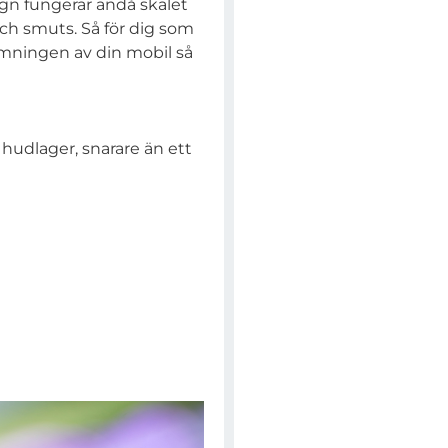
ign fungerar ändå skalet
ch smuts. Så för dig som
rmningen av din mobil så
 hudlager, snarare än ett