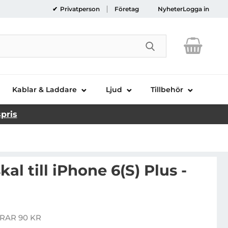
Privatperson
Företag
Nyheter
Logga in
Genomför sökni
Kablar & Laddare
Ljud
Tillbehör
spris
al till iPhone 6(S) Plus -
om Zero skal till iPhone 6(S) Plus - Grå
RAR 90 KR
is