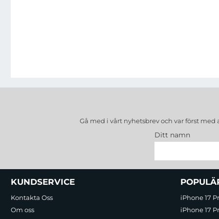
Gå med i vårt nyhetsbrev och var först med 
Ditt namn
Sidfot Blandad info och länkar
KUNDSERVICE
POPULÄ
Kontakta Oss
iPhone 17 P
Om oss
iPhone 17 Pr