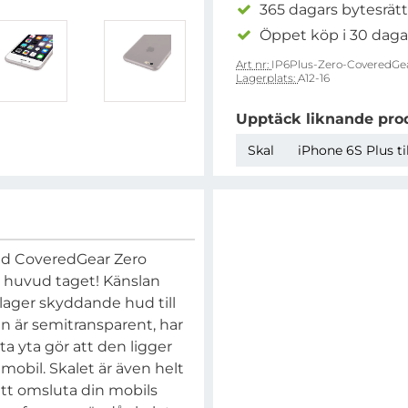
365 dagars bytesrätt
Öppet köp i 30 daga
Art nr:
IP6Plus-Zero-CoveredGe
Lagerplats:
A12-16
Upptäck liknande pro
Skal
iPhone 6S Plus ti
Med CoveredGear Zero
 huvud taget! Känslan
 lager skyddande hud till
ign är semitransparent, har
 yta gör att den ligger
mobil. Skalet är även helt
 att omsluta din mobils