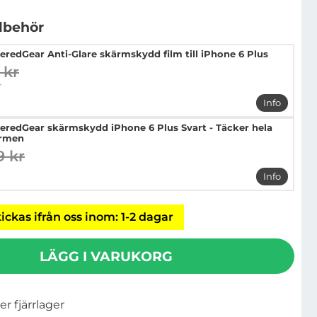
llbehör
eredGear Anti-Glare skärmskydd film till iPhone 6 Plus
 kr
digare pris
pris
r
Info
mer info 
eredGear skärmskydd iPhone 6 Plus Svart - Täcker hela
rmen
9 kr
digare pris
pris
Info
mer info 
ickas ifrån oss inom: 1-2 dagar
LÄGG I VARUKORG
ler fjärrlager