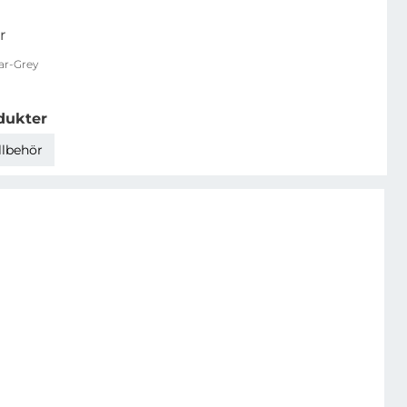
r
ar-Grey
dukter
llbehör