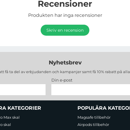
Recensioner
Produkten har inga recensioner
Skriv en recension
Nyhetsbrev
att få ta del av erbjudanden och kampanjer samt få 10% rabatt på all
Din e-post
RA KATEGORIER
POPULÄRA KATEGO
ro Max skal
Magsafe tillbehör
o skal
Airpods tillbehör