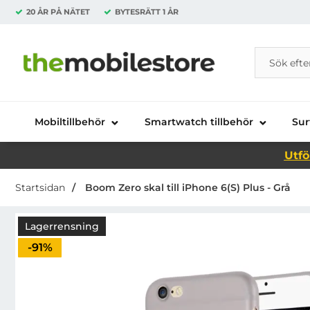
20 ÅR PÅ NÄTET
BYTESRÄTT
1 ÅR
Sök
Sök på Da
Startsidan för Danira Telecom AB
Mobiltillbehör
Smartwatch tillbehör
Sur
Utfö
Startsidan
Boom Zero skal till iPhone 6(S) Plus - Grå
Lagerrensning
Priset är nedsatt med
-91%