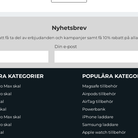
Nyhetsbrev
att få ta del av erbjudanden och kampanjer samt få 10% rabatt på all
Din e-post
RA KATEGORIER
POPULÄRA KATEGO
ro Max skal
Magsafe tillbehör
o skal
Airpods tillbehör
al
AirTag tillbehör
skal
Powerbank
ro Max skal
iPhone laddare
o skal
Samsung laddare
al
Apple watch tillbehör