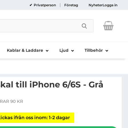
Privatperson
Företag
Nyheter
Logga in
Genomför sökni
Kablar & Laddare
Ljud
Tillbehör
al till iPhone 6/6S - Grå
om Zero skal till iPhone 6/6S - Grå
RAR 90 KR
is
ickas ifrån oss inom: 1-2 dagar