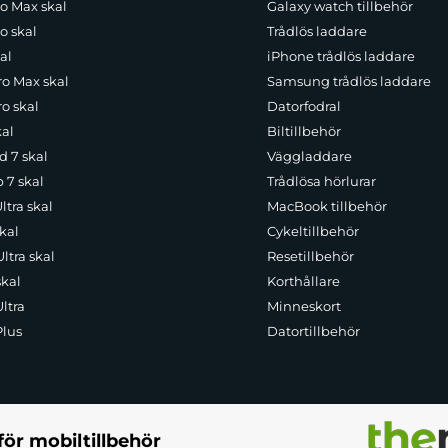
ro Max skal
Galaxy watch tillbehör
o skal
Trådlös laddare
al
iPhone trådlös laddare
ro Max skal
Samsung trådlös laddare
o skal
Datorfodral
kal
Biltillbehör
d 7 skal
Väggladdare
p 7 skal
Trådlösa hörlurar
ltra skal
MacBook tillbehör
kal
Cykeltillbehör
ltra skal
Resetillbehör
skal
Korthållare
ltra
Minneskort
Plus
Datortillbehör
för mobiltillbehör