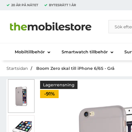
20 ÅR PÅ NÄTET
BYTESRÄTT
1 ÅR
Sök
Sök på Da
Startsidan för Danira Telecom AB
Mobiltillbehör
Smartwatch tillbehör
Sur
Startsidan
Boom Zero skal till iPhone 6/6S - Grå
Lagerrensning
Priset är nedsatt med
-91%