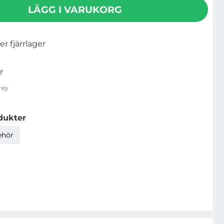
LÄGG I VARUKORG
ler fjärrlager
r
rey
dukter
ehör