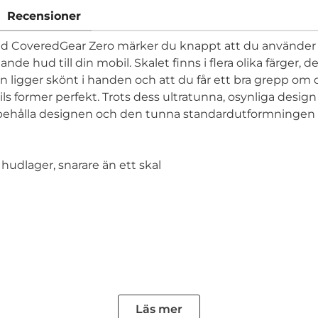
Recensioner
 Med CoveredGear Zero märker du knappt att du använder
nde hud till din mobil. Skalet finns i flera olika färger
 ligger skönt i handen och att du får ett bra grepp om din
ils former perfekt. Trots dess ultratunna, osynliga desig
 behålla designen och den tunna standardutformningen av
 hudlager, snarare än ett skal
Läs mer