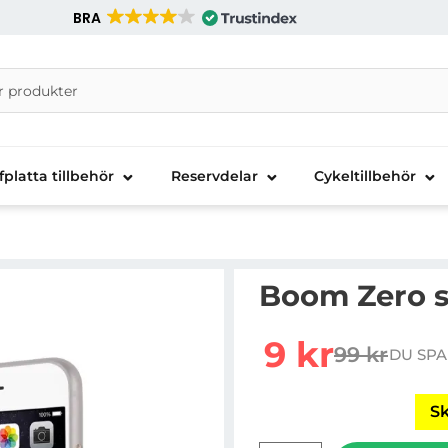
BRA
nira Telecom AB
fplatta tillbehör
Reservdelar
Cykeltillbehör
Boom Zero sk
Handla denna produkt Bo
rea pris
9 kr
99 kr
DU SPA
tidigare pr
Sk