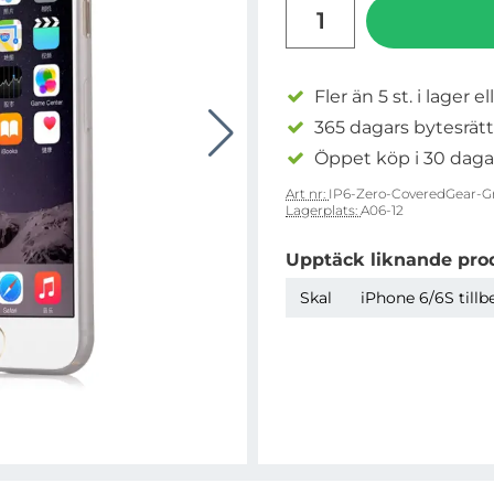
antal
Fler än 5 st. i lager el
365 dagars bytesrätt
Öppet köp i 30 daga
Art nr:
IP6-Zero-CoveredGear-G
Lagerplats:
A06-12
Upptäck liknande pro
Skal
iPhone 6/6S tillb