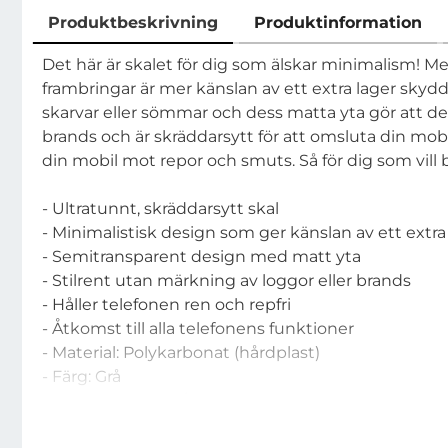
Produktbeskrivning
Produktinformation
Produktbeskrivning
Det här är skalet för dig som älskar minimalism!
frambringar är mer känslan av ett extra lager skydda
skarvar eller sömmar och dess matta yta gör att den
brands och är skräddarsytt för att omsluta din mob
din mobil mot repor och smuts. Så för dig som vill
- Ultratunnt, skräddarsytt skal
- Minimalistisk design som ger känslan av ett extra
- Semitransparent design med matt yta
- Stilrent utan märkning av loggor eller brands
- Håller telefonen ren och repfri
- Åtkomst till alla telefonens funktioner
- Material: Polykarbonat (hårdplast)
- Färg: Grå
- Passar: iPhone 6/6S
- Märke: CoveredGear