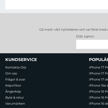
Gå med i vårt nyhetsbrev och var först med 
Ditt namn
Sidfot Blandad info och länkar
KUNDSERVICE
POPULÄ
Kontakta Oss
iPhone 17 P
Om oss
iPhone 17 Pr
Frågor & svar
iPhone 17 sk
Köpvillkor
iPhone 16e 
Ångerköp
iPhone 16 P
Byte & retur
iPhone 16 Pr
Varumärken
iPhone 16 sk