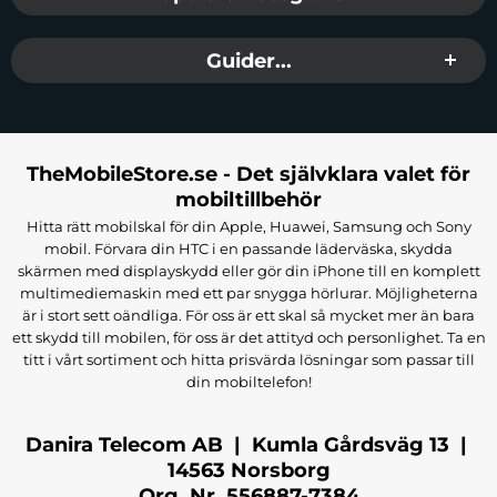
Guider...
TheMobileStore.se - Det självklara valet för
mobiltillbehör
Hitta rätt mobilskal för din Apple, Huawei, Samsung och Sony
mobil. Förvara din HTC i en passande läderväska, skydda
skärmen med displayskydd eller gör din iPhone till en komplett
multimediemaskin med ett par snygga hörlurar. Möjligheterna
är i stort sett oändliga. För oss är ett skal så mycket mer än bara
ett skydd till mobilen, för oss är det attityd och personlighet. Ta en
titt i vårt sortiment och hitta prisvärda lösningar som passar till
din mobiltelefon!
Danira Telecom AB | Kumla Gårdsväg 13 |
14563 Norsborg
Org. Nr. 556887-7384