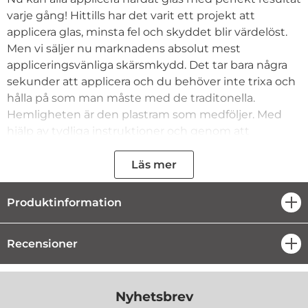
varje gång! Hittills har det varit ett projekt att
applicera glas, minsta fel och skyddet blir värdelöst.
Men vi säljer nu marknadens absolut mest
appliceringsvänliga skärsmkydd. Det tar bara några
sekunder att applicera och du behöver inte trixa och
hålla på som man måste med de traditonella.
Hemligheten är den plastram som medföljer. Med
hjälp av tydliga instruktioner och genom att
eliminera alla faktorer där det kan gå fel, får du
perfekt resultat på några sekunder.
Läs mer
-Transparent glas som bevarar skärmens
Produktinformation
öpp
tryckkänslighet
-Enkel applicering (easy app)
-Starkare än vanlig PET film
Recensioner
öpp
-Om glaset går sönder bildas små glasbitar som ej
skadar själva mobilskärmen
Nyhetsbrev
Passar:
iPhone 8 Plus / 7 Plus