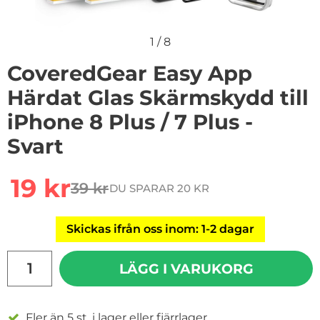
1
/
8
CoveredGear Easy App
Härdat Glas Skärmskydd till
iPhone 8 Plus / 7 Plus -
Svart
Handla denna produkt CoveredGear Easy App Härdat Glas
rea pris
19 kr
39 kr
DU SPARAR 20 KR
tidigare pris
Skickas ifrån oss inom: 1-2 dagar
antal
LÄGG I VARUKORG
Fler än 5 st. i lager eller fjärrlager