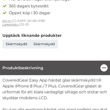
365 dagars bytesrätt
Öppet köp i 30 dagar
Art nr:
CG-EAPP-3D-BK-IP8P
Lagerplats:
G12-33
Upptäck liknande produkter
Skärmskydd
Skärmskydd
Produktbeskrivning
Stä
Produktbeskrivning
CoveredGear Easy App härdat glas skärmskydd till
Apple iPhone 8 Plus / 7 Plus. CoveredGear glaset är
utformat för att klara vardagligt slitage och stötar och
skyddar mobilens LCD.
Nu kan alla applicera härdat glas med perfekt resultat