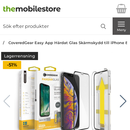
Startsidan för Danira Telecom AB
Sök
Sök på Danira Telecom AB
Genomför
Meny
CoveredGear Easy App Härdat Glas Skärmskydd till iPhone 8 Pl
Lagerrensning
Priset är nedsatt med
-51%