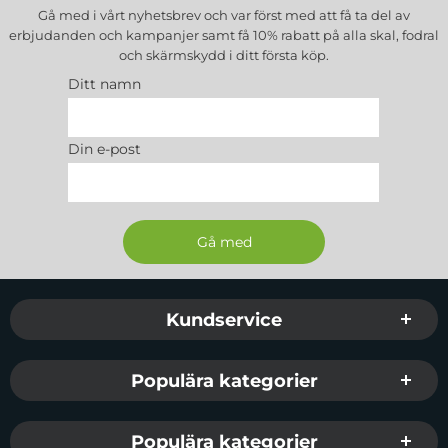
Märke:
CoveredGear
Gå med i vårt nyhetsbrev och var först med att få ta del av
erbjudanden och kampanjer samt få 10% rabatt på alla
skal, fodral
Färg:
Svart
och skärmskydd
i ditt första köp.
Paketet innehåller:
Ditt namn
- 1 st CoveredGear av glas (härdat glas
- 1 st appliceringshjälp (platsram)
Din e-post
- 1 st alkoholrengöring för rengöring av skärmen
Easy App glaskärmskydd är en produkt från
CoveredGear som är ett svenskt
företag. Deras produkter håller hög kvalité och är
designade i Sverige med svenska kunders behov i
åtanke.
Sidfot Blandad info och länkar
Kundservice
Populära kategorier
Populära kategorier