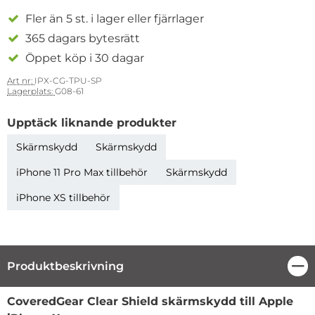
Fler än 5 st. i lager eller fjärrlager
365 dagars bytesrätt
Öppet köp i 30 dagar
Art nr:
IPX-CG-TPU-SP
Lagerplats:
G08-61
Upptäck liknande produkter
Skärmskydd
Skärmskydd
iPhone 11 Pro Max tillbehör
Skärmskydd
iPhone XS tillbehör
Produktbeskrivning
Stä
Produktbeskrivning
CoveredGear Clear Shield skärmskydd till
Apple