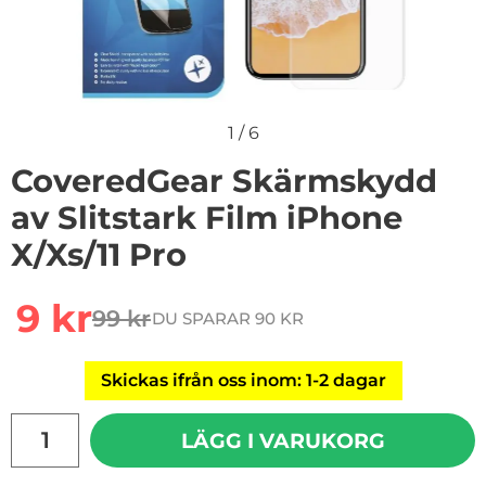
1
/
6
CoveredGear Skärmskydd
av Slitstark Film iPhone
X/Xs/11 Pro
Handla denna produkt CoveredGear Skärmskydd av Slits
rea pris
9 kr
99 kr
DU SPARAR 90 KR
tidigare pris
Skickas ifrån oss inom: 1-2 dagar
antal
LÄGG I VARUKORG