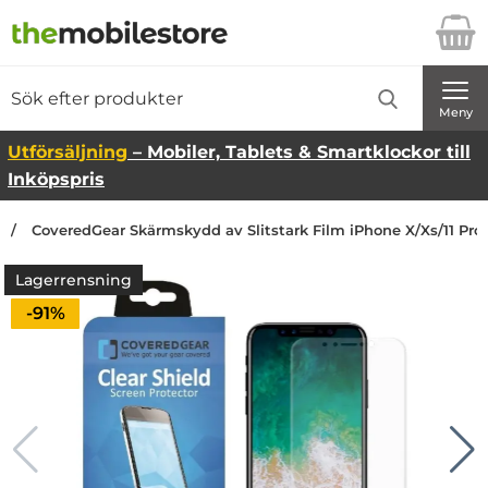
Startsidan för Danira Telecom AB
Sök
Sök på Danira Telecom AB
Genomför
Meny
Utförsäljning
– Mobiler, Tablets & Smartklockor till
Inköpspris
CoveredGear Skärmskydd av Slitstark Film iPhone X/Xs/11 Pro
Lagerrensning
Priset är nedsatt med
-91%