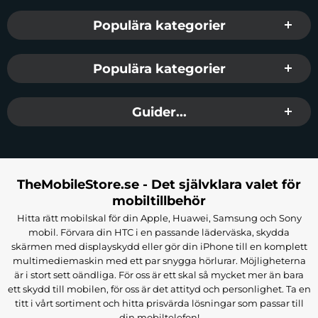
Populära kategorier
Populära kategorier
Guider...
TheMobileStore.se - Det självklara valet för
mobiltillbehör
Hitta rätt mobilskal för din Apple, Huawei, Samsung och Sony
mobil. Förvara din HTC i en passande läderväska, skydda
skärmen med displayskydd eller gör din iPhone till en komplett
multimediemaskin med ett par snygga hörlurar. Möjligheterna
är i stort sett oändliga. För oss är ett skal så mycket mer än bara
ett skydd till mobilen, för oss är det attityd och personlighet. Ta en
titt i vårt sortiment och hitta prisvärda lösningar som passar till
din mobiltelefon!