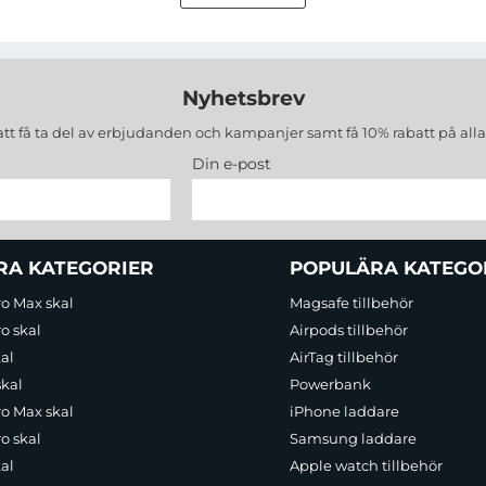
r
 Application
Nyhetsbrev
att få ta del av erbjudanden och kampanjer samt få 10% rabatt på all
Din e-post
RA KATEGORIER
POPULÄRA KATEGO
ro Max skal
Magsafe tillbehör
o skal
Airpods tillbehör
al
AirTag tillbehör
skal
Powerbank
ro Max skal
iPhone laddare
o skal
Samsung laddare
al
Apple watch tillbehör