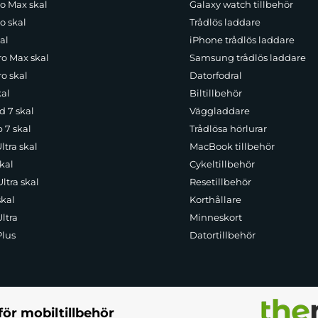
ro Max skal
Galaxy watch tillbehör
o skal
Trådlös laddare
al
iPhone trådlös laddare
ro Max skal
Samsung trådlös laddare
o skal
Datorfodral
kal
Biltillbehör
d 7 skal
Väggladdare
p 7 skal
Trådlösa hörlurar
ltra skal
MacBook tillbehör
kal
Cykeltillbehör
ltra skal
Resetillbehör
skal
Korthållare
ltra
Minneskort
Plus
Datortillbehör
för mobiltillbehör