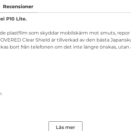
Recensioner
i P10 Lite.
nde plastfilm som skyddar mobilskärm mot smuts, repor 
l. COVERED Clear Shield är tillverkad av den bästa Japans
ockas bort från telefonen om det inte längre önskas, utan
n
Läs mer