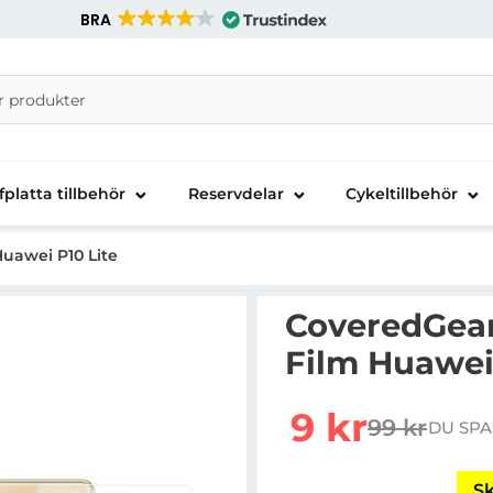
BRA
nira Telecom AB
fplatta tillbehör
Reservdelar
Cykeltillbehör
uawei P10 Lite
CoveredGear
Film Huawei
Handla denna produkt C
rea pris
9 kr
99 kr
DU SPA
tidigare pr
Sk