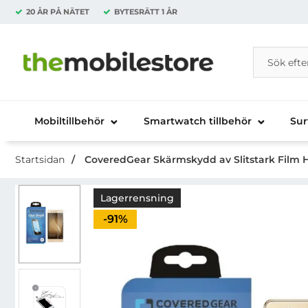
20 ÅR PÅ NÄTET
BYTESRÄTT
1 ÅR
Sök
Sök på Da
Startsidan för Danira Telecom AB
Mobiltillbehör
Smartwatch tillbehör
Sur
Startsidan
CoveredGear Skärmskydd av Slitstark Film H
Lagerrensning
Priset är nedsatt med
-91%