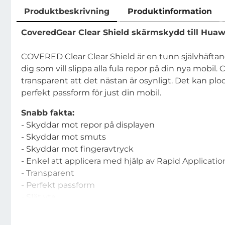
Produktbeskrivning
Produktinformation
Produktbeskrivning
CoveredGear Clear Shield skärmskydd till Huawe
COVERED Clear Clear Shield är en tunn självhäfta
dig som vill slippa alla fula repor på din nya mobi
transparent att det nästan är osynligt. Det kan pl
perfekt passform för just din mobil.
Snabb fakta:
- Skyddar mot repor på displayen
- Skyddar mot smuts
- Skyddar mot fingeravtryck
- Enkel att applicera med hjälp av Rapid Applicatio
- Transparent
- Perfekt passform
- Slät yta
- Reptålig beläggning
- Lämnar inget lim eller klister efter sig