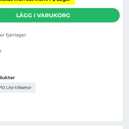
LÄGG I VARUKORG
ler fjärrlager
r
dukter
0 Lite tillbehör