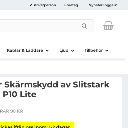
Privatperson
Företag
Nyheter
Logga in
Genomför sökni
Kablar & Laddare
Ljud
Tillbehör
 Skärmskydd av Slitstark
 P10 Lite
overedGear Skärmskydd av Slitstark Film Huawei P10 L
RAR 90 KR
is
ickas ifrån oss inom: 1-2 dagar