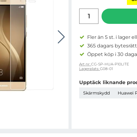
antal
Fler än 5 st. i lager el
365 dagars bytesrätt
Öppet köp i 30 daga
Art nr:
CG-SP-HUA-P10LITE
Lagerplats:
G08-01
Upptäck liknande pro
Skärmskydd
Huawei P1