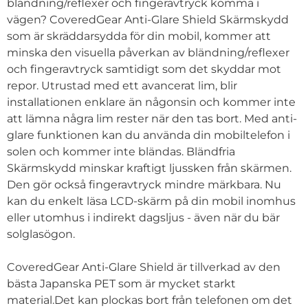
bländning/reflexer och fingeravtryck komma i
vägen? CoveredGear Anti-Glare Shield Skärmskydd
som är skräddarsydda för din mobil, kommer att
minska den visuella påverkan av bländning/reflexer
och fingeravtryck samtidigt som det skyddar mot
repor. Utrustad med ett avancerat lim, blir
installationen enklare än någonsin och kommer inte
att lämna några lim rester när den tas bort. Med anti-
glare funktionen kan du använda din mobiltelefon i
solen och kommer inte bländas. Bländfria
Skärmskydd minskar kraftigt ljussken från skärmen.
Den gör också fingeravtryck mindre märkbara. Nu
kan du enkelt läsa LCD-skärm på din mobil inomhus
eller utomhus i indirekt dagsljus - även när du bär
solglasögon.
CoveredGear Anti-Glare Shield är tillverkad av den
bästa Japanska PET som är mycket starkt
material.Det kan plockas bort från telefonen om det