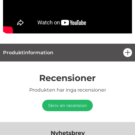
Produktinformation
öpp
Recensioner
Produkten har inga recensioner
Skriv en recension
Nyhetsbrev