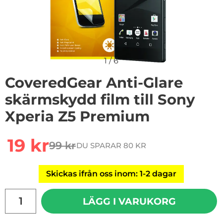
1
/
6
CoveredGear Anti-Glare
skärmskydd film till Sony
Xperia Z5 Premium
Handla denna produkt CoveredGear Anti-Glare skärmsk
rea pris
19 kr
99 kr
DU SPARAR 80 KR
tidigare pris
Skickas ifrån oss inom: 1-2 dagar
antal
LÄGG I VARUKORG