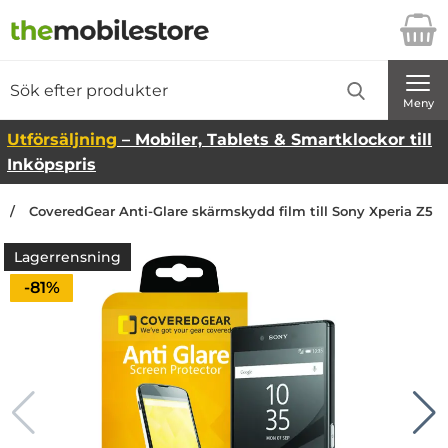
Startsidan för Danira Telecom AB
Sök
Sök på Danira Telecom AB
Genomför
Meny
Utförsäljning
– Mobiler, Tablets & Smartklockor till
Inköpspris
CoveredGear Anti-Glare skärmskydd film till Sony Xperia Z5
Lagerrensning
Priset är nedsatt med
-81%