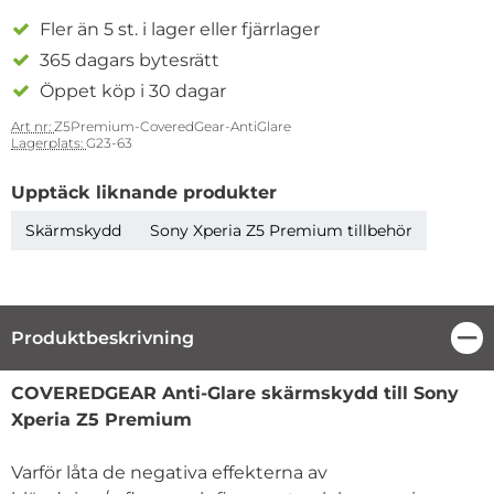
Fler än 5 st. i lager eller fjärrlager
365 dagars bytesrätt
Öppet köp i 30 dagar
Art nr:
Z5Premium-CoveredGear-AntiGlare
Lagerplats:
G23-63
Upptäck liknande produkter
Skärmskydd
Sony Xperia Z5 Premium tillbehör
Produktbeskrivning
Stä
Produktbeskrivning
COVEREDGEAR Anti-Glare skärmskydd till Sony
Xperia Z5 Premium
Varför låta de negativa effekterna av