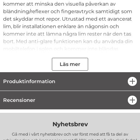
kommer att minska den visuella påverkan av
bländning/reflexer och fingeravtryck samtidigt som
det skyddar mot repor. Utrustad med ett avancerat
lim, blir installationen enklare än någonsin och
kommer inte att lämna några lim rester när den tas
bort. Med anti-glare funktionen kan du använda din
mobiltelefon i solen och kommer inte bländas.
Bländfria Skärmskydd minskar kraftigt ljussken från
skärmen. Den gör också fingeravtryck mindre
Läs mer
märkbara. Nu kan du enkelt läsa LCD-skärm på din
mobil inomhus eller utomhus i indirekt dagsljus -
Produktinformation
öpp
även när du bär solglasögon.
Recensioner
öpp
COVEREDGEAR Anti-Glare Shield är tillverkad av den
bästa Japanska PET som är mycket starkt
material.Det kan plockas bort från telefonen om det
Nyhetsbrev
inte längre önskas, utan att lämna några spårefter sig.
Skärmskyddet har perfekt passform för just din
Gå med i vårt nyhetsbrev och var först med att få ta del av
mobil.