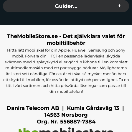
Paketet innehåller:
Guider...
1 x COVEREDGEAR Clear Anti-Glare
Skärmskydd med Rapid Application
1 x COVEREDGEAR mikrofiberduk för
rengöring
TheMobileStore.se - Det självklara valet för
1 x COVEREDGEAR Squeezee
mobiltillbehör
1 x COVEREDGEAR Dedusting sheet
2 x COVEREDGEAR Dust removing sticker
Hitta rätt mobilskal för din Apple, Huawei, Samsung och Sony
mobil. Förvara din HTC i en passande läderväska, skydda
skärmen med displayskydd eller gör din iPhone till en komplett
multimediemaskin med ett par snygga hörlurar. Möjligheterna
är i stort sett oändliga. För oss är ett skal så mycket mer än bara
ett skydd till mobilen, för oss är det attityd och personlighet. Ta en
titt i vårt sortiment och hitta prisvärda lösningar som passar till
din mobiltelefon!
Danira Telecom AB | Kumla Gårdsväg 13 |
14563 Norsborg
Org. Nr. 556887-7384