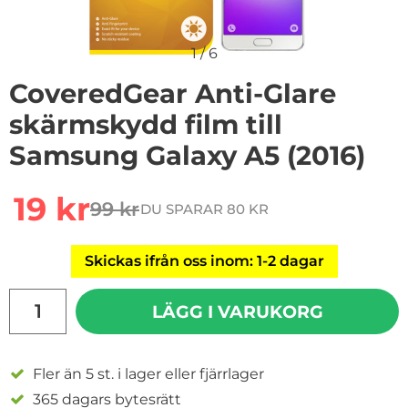
1
/
6
CoveredGear Anti-Glare
skärmskydd film till
Samsung Galaxy A5 (2016)
Handla denna produkt CoveredGear Anti-Glare skärmsky
rea pris
19 kr
99 kr
DU SPARAR 80 KR
tidigare pris
Skickas ifrån oss inom: 1-2 dagar
antal
LÄGG I VARUKORG
Fler än 5 st. i lager eller fjärrlager
365 dagars bytesrätt