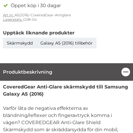
Öppet köp i 30 dagar
Art nr:
A5(2016)-CoveredGear-Antiglare
Lagerplats:
G08-04
Upptäck liknande produkter
Skärmskydd
Galaxy A5 (2016) tillbehör
Produktbeskrivning
Stä
Produktbeskrivning
CoveredGear Anti-Glare skärmskydd till Samsung
Galaxy A5 (2016)
Varför låta de negativa effekterna av
bländning/reflexer och fingeravtryck komma i
vägen? COVEREDGEAR Anti-Glare Shield
Skärmskydd som är skräddarsydda för din mobil,