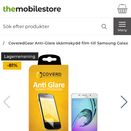
Startsidan för Danira Telecom AB
Sök
Sök på Danira Telecom AB
Genomför
Meny
CoveredGear Anti-Glare skärmskydd film till Samsung Galaxy 
Lagerrensning
Priset är nedsatt med
-81%