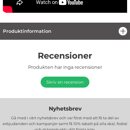
Produktinformation
öpp
Recensioner
Produkten har inga recensioner
Skriv en recension
Nyhetsbrev
Gå med i vårt nyhetsbrev och var först med att få ta del av
erbjudanden och kampanjer samt få 10% rabatt på alla
skal, fodral
och skärmskydd
i ditt första köp.