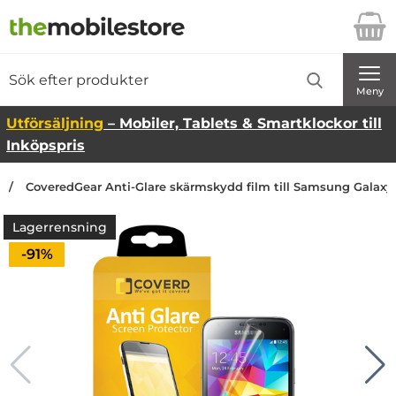
Startsidan för Danira Telecom AB
Sök
Sök på Danira Telecom AB
Genomför
Meny
Utförsäljning
– Mobiler, Tablets & Smartklockor till
Inköpspris
CoveredGear Anti-Glare skärmskydd film till Samsung Galaxy
Lagerrensning
Priset är nedsatt med
-91%