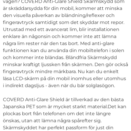
vägen? COVERD Anti-Glare Shield Skärmskydd som
är skräddarsydda för din mobil, kommer att minska
den visuella påverkan av bländning/reflexer och
fingeravtryck samtidigt som det skyddar mot repor.
Utrustad med ett avancerat lim, blir installationen
enklare än någonsin och kommer inte att lämna
några lim rester när den tas bort. Med anti-glare
funktionen kan du använda din mobiltelefon i solen
och kommer inte bländas. Bländfria Skärmskydd
minskar kraftigt ljussken från skärmen. Den gör också
fingeravtryck mindre märkbara. Nu kan du enkelt
läsa LCD-skärm på din mobil inomhus eller utomhus
i indirekt dagsljus - även när du bär solglasögon.
COVERD Anti-Glare Shield är tillverkad av den bästa
Japanska PET som är mycket starkt material.Det kan
plockas bort från telefonen om det inte längre
önskas, utan att lämna några spårefter sig.
Skärmskyddet har perfekt passform för just din