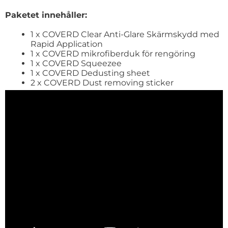
Paketet innehåller:
1 x COVERD Clear Anti-Glare Skärmskydd med
Rapid Application
1 x COVERD mikrofiberduk för rengöring
1 x COVERD Squeezee
1 x COVERD Dedusting sheet
2 x COVERD Dust removing sticker