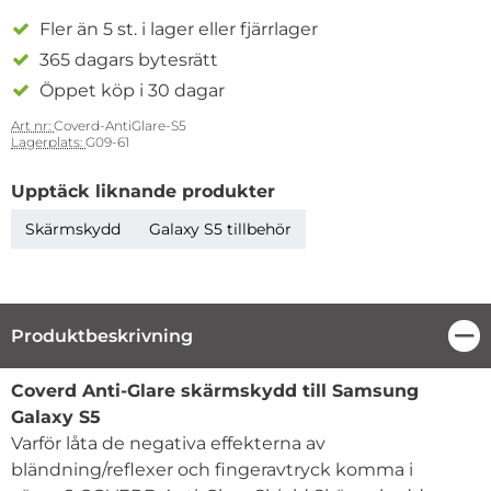
Fler än 5 st. i lager eller fjärrlager
365 dagars bytesrätt
Öppet köp i 30 dagar
Art nr:
Coverd-AntiGlare-S5
Lagerplats:
G09-61
Upptäck liknande produkter
Skärmskydd
Galaxy S5 tillbehör
Produktbeskrivning
Stä
Produktbeskrivning
Coverd Anti-Glare skärmskydd till Samsung
Galaxy S5
Varför låta de negativa effekterna av
bländning/reflexer och fingeravtryck komma i