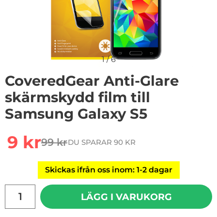
1
/
6
CoveredGear Anti-Glare
skärmskydd film till
Samsung Galaxy S5
Handla denna produkt CoveredGear Anti-Glare skärmsk
rea pris
9 kr
99 kr
DU SPARAR 90 KR
tidigare pris
Skickas ifrån oss inom: 1-2 dagar
antal
LÄGG I VARUKORG