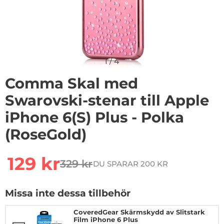
1
/
4
Comma Skal med
Swarovski-stenar till Apple
iPhone 6(S) Plus - Polka
(RoseGold)
Handla denna produkt Comma Skal med Swarovski-stenar
rea pris
129 kr
329 kr
DU SPARAR 200 KR
tidigare pris
Missa inte dessa tillbehör
CoveredGear Skärmskydd av Slitstark
Film iPhone 6 Plus