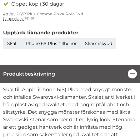
Öppet köp i 30 dagar
Art nr:
IP6/6SPlus-Comma-Polka-RoseGold
Lagerplats:
E11-15
Upptäck liknande produkter
Skal
iPhone 6S Plus tillbehör
Skärmskydd
Produktbeskrivning
Stä
Produktbeskrivning
Skal till Apple iPhone 6(S) Plus med snyggt mönster
och infällda Swarovski-diamanter. Skalet är tillverkat i
hårdplast av god kvalitet med hög reptålighet och
slitstyrka. Det snygga mönster förskönas med äkta
Swarovski-stenar som ger det en lyxig look. Stenarna
är ett gediget hantverk och är infrästa med hög
precision som säkerställer god kvalitet och att