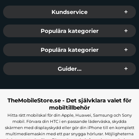
Sidfot Blandad info och länkar
Kundservice
Populära kategorier
Populära kategorier
Guider...
TheMobileStore.se - Det självklara valet för
mobiltillbehör
Hitta rätt mobilskal för din Apple, Huawei, Samsung och Sony
mobil. Förvara din HTC i en passande läderväska, skydda
skärmen med displayskydd eller gör din iPhone till en komplett
multimediemaskin med ett par snygga hörlurar. Möjligheterna