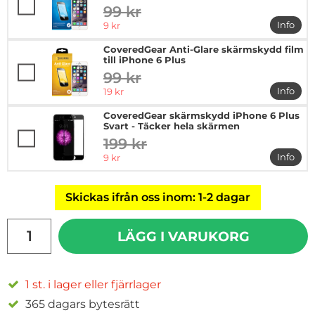
99 kr
tidigare pris
rea pris
Info
9 kr
mer in
CoveredGear Anti-Glare skärmskydd film
till iPhone 6 Plus
99 kr
tidigare pris
rea pris
Info
19 kr
mer in
CoveredGear skärmskydd iPhone 6 Plus
Svart - Täcker hela skärmen
199 kr
tidigare pris
rea pris
Info
9 kr
mer in
Skickas ifrån oss inom: 1-2 dagar
antal
LÄGG I VARUKORG
1 st. i lager eller fjärrlager
365 dagars bytesrätt