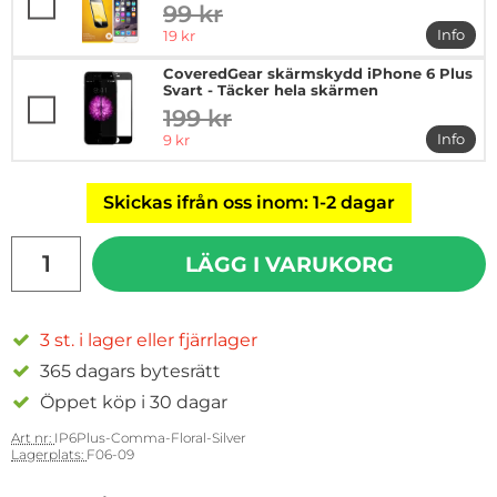
99 kr
tidigare pris
rea pris
Info
19 kr
mer in
CoveredGear skärmskydd iPhone 6 Plus
Svart - Täcker hela skärmen
199 kr
tidigare pris
rea pris
Info
9 kr
mer in
Skickas ifrån oss inom: 1-2 dagar
antal
LÄGG I VARUKORG
3 st. i lager eller fjärrlager
365 dagars bytesrätt
Öppet köp i 30 dagar
Art nr:
IP6Plus-Comma-Floral-Silver
Lagerplats:
F06-09