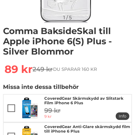
1
/
5
Comma BaksideSkal till
Apple iPhone 6(S) Plus -
Silver Blommor
Handla denna produkt Comma BaksideSkal till Apple iP
rea pris
89 kr
249 kr
DU SPARAR 160 KR
tidigare pris
Missa inte dessa tillbehör
CoveredGear Skärmskydd av Slitstark
Film iPhone 6 Plus
99 kr
tidigare pris
rea pris
Info
9 kr
mer in
CoveredGear Anti-Glare skärmskydd film
till iPhone 6 Plus