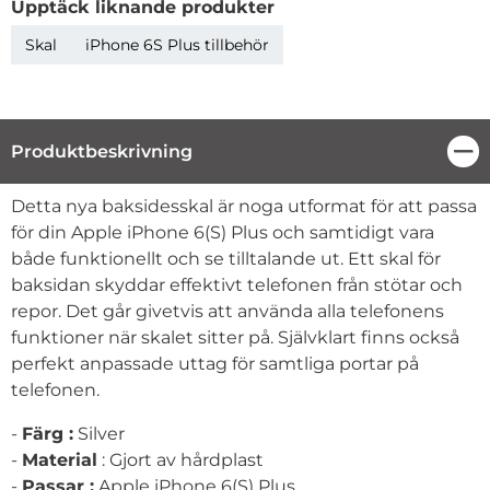
Upptäck liknande produkter
Skal
iPhone 6S Plus tillbehör
Produktbeskrivning
Stä
Produktbeskrivning
Detta nya baksidesskal är noga utformat för att passa
för din Apple iPhone 6(S) Plus och samtidigt vara
både funktionellt och se tilltalande ut. Ett skal för
baksidan skyddar effektivt telefonen från stötar och
repor. Det går givetvis att använda alla telefonens
funktioner när skalet sitter på. Självklart finns också
perfekt anpassade uttag för samtliga portar på
telefonen.
-
Färg :
Silver
-
Material
: Gjort av hårdplast
-
Passar :
Apple iPhone 6(S) Plus