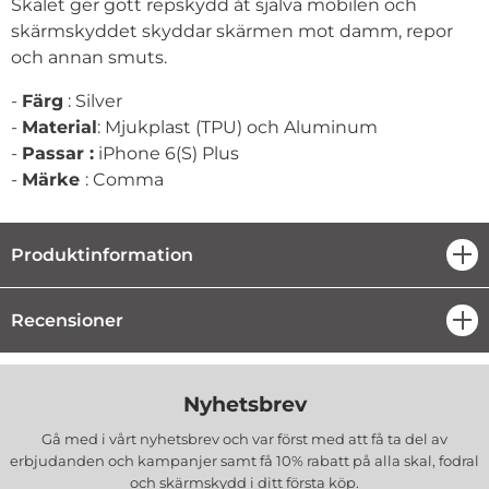
Skalet ger gott repskydd åt själva mobilen och
skärmskyddet skyddar skärmen mot damm, repor
och annan smuts.
-
Färg
: Silver
-
Material
: Mjukplast (TPU) och Aluminum
-
Passar :
iPhone 6(S) Plus
-
Märke
: Comma
Produktinformation
öpp
Recensioner
öpp
Nyhetsbrev
Gå med i vårt nyhetsbrev och var först med att få ta del av
erbjudanden och kampanjer samt få 10% rabatt på alla
skal, fodral
och skärmskydd
i ditt första köp.