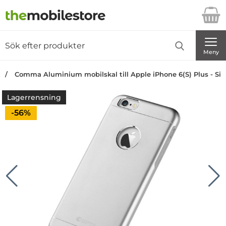
Startsidan för Danira Telecom AB
Sök
Sök på Danira Telecom AB
Genomför
Meny
Comma Aluminium mobilskal till Apple iPhone 6(S) Plus - Sil
Lagerrensning
Priset är nedsatt med
-56%