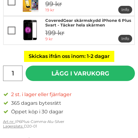
99 kr
tidigare pris
rea pris
Info
19 kr
mer in
CoveredGear skärmskydd iPhone 6 Plus
Svart - Täcker hela skärmen
199 kr
tidigare pris
rea pris
Info
9 kr
mer in
Skickas ifrån oss inom: 1-2 dagar
antal
LÄGG I VARUKORG
2 st. i lager eller fjärrlager
365 dagars bytesrätt
Öppet köp i 30 dagar
Art nr:
IP6Plus-Comma-Alu-Silver
Lagerplats:
D20-01