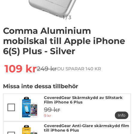
1
/
3
Comma Aluminium
mobilskal till Apple iPhone
6(S) Plus - Silver
Handla denna produkt Comma Aluminium mobilskal till 
rea pris
109 kr
249 kr
DU SPARAR 140 KR
tidigare pris
Missa inte dessa tillbehör
CoveredGear Skärmskydd av Slitstark
Film iPhone 6 Plus
99 kr
tidigare pris
rea pris
Info
9 kr
mer in
CoveredGear Anti-Glare skärmskydd film
till iPhone 6 Plus