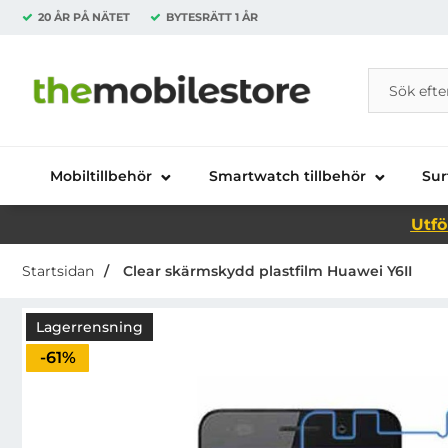
20 ÅR PÅ NÄTET
BYTESRÄTT
1 ÅR
Sök
Sök på Da
Startsidan för Danira Telecom AB
Mobiltillbehör
Smartwatch tillbehör
Sur
Utfö
Startsidan
Clear skärmskydd plastfilm Huawei Y6II
Lagerrensning
Priset är nedsatt med
-61%