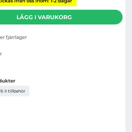
ickas ifrån oss inom: 1-2 dagar
LÄGG I VARUKORG
ler fjärrlager
r
dukter
 II tillbehör