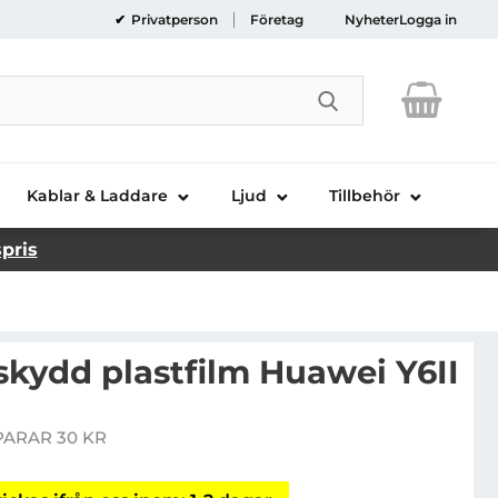
Privatperson
Företag
Nyheter
Logga in
Genomför sökni
Kablar & Laddare
Ljud
Tillbehör
spris
skydd plastfilm Huawei Y6II
lear skärmskydd plastfilm Huawei Y6II
PARAR 30 KR
ris