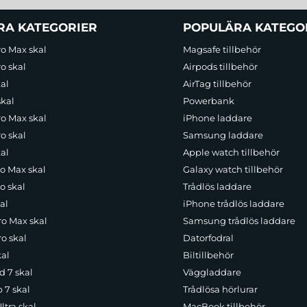
RA KATEGORIER
POPULÄRA KATEGO
ro Max skal
Magsafe tillbehör
o skal
Airpods tillbehör
al
AirTag tillbehör
skal
Powerbank
ro Max skal
iPhone laddare
o skal
Samsung laddare
al
Apple watch tillbehör
ro Max skal
Galaxy watch tillbehör
o skal
Trådlös laddare
al
iPhone trådlös laddare
ro Max skal
Samsung trådlös laddare
o skal
Datorfodral
kal
Biltillbehör
d 7 skal
Väggladdare
p 7 skal
Trådlösa hörlurar
ltra skal
MacBook tillbehör