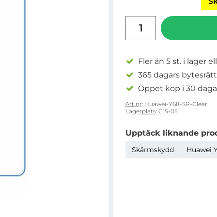
Sk
antal
Fler än 5 st. i lager el
365 dagars bytesrätt
Öppet köp i 30 daga
Art nr:
Huawei-Y6II-SP-Clear
Lagerplats:
G15-05
Upptäck liknande pro
Skärmskydd
Huawei Y6