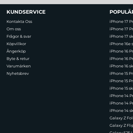
Sidfot Blandad info och länkar
KUNDSERVICE
POPULÄ
Kontakta Oss
iPhone 17 P
Om oss
iPhone 17 Pr
Frågor & svar
iPhone 17 sk
Köpvillkor
iPhone 16e 
Ångerköp
iPhone 16 P
Byte & retur
iPhone 16 Pr
Varumärken
iPhone 16 sk
Nyhetsbrev
iPhone 15 P
iPhone 15 Pr
iPhone 15 sk
iPhone 14 P
iPhone 14 Pr
iPhone 14 s
Galaxy Z Fol
Galaxy Z Fli
Galaxy S25 U