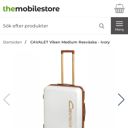
Startsidan för Danira Telecom AB
Sök
Sök på Danira Telecom AB
Genomför
Meny
Startsidan
CAVALET Viken Medium Resväska - Ivory