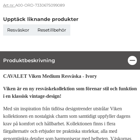
Art nr:
A00-ORD-7330675099089
Upptäck liknande produkter
Resväskor
Resetillbehör
Produktbeskrivning
Stä
Produktbeskrivning
CAVALET Viken Medium Resväska - Ivory
Viken är en ny resväskekollektion som förenar stil och funktion
i en klassisk vintage-design!
Med sin inspiration från tidlösa designtrender utstrålar Viken
kollektionen en nostalgisk charm som samtidigt uppfyller dagens
krav på komfort och hållbarhet. Kollektionen finns i flera
färgalternativ och erbjuder tre praktiska storlekar, alla med
genomtänkta detaljer som harmoniserar med helheten. Väskornas