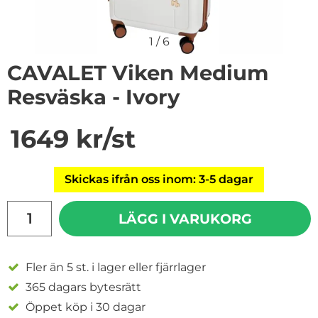
1
/
6
CAVALET Viken Medium
Resväska - Ivory
Handla denna produkt CAVALET Viken Medium Resväsk
pris
1649 kr
/st
Skickas ifrån oss inom: 3-5 dagar
antal
LÄGG I VARUKORG
Fler än 5 st. i lager eller fjärrlager
365 dagars bytesrätt
Öppet köp i 30 dagar