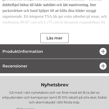
dubbelhjul bidrar till både stabilitet och lätt manövrering. Inre
packavdelare och band hjälper till att hålla dina kläder snyggt
organiserade. Ett integrerat TSA-lås ger extra säkerhet på resan, och
storlekarna M (67 cm) och L (75 cm) är dessutom expanderbara för
extra utrymme.
Förhöj din resestil med Viken – en klassisk design som aldrig går ur
Läs mer
tiden!
Produktinformation
öpp
Specifikationer:
Integrerat teleskophandtag
Recensioner
öpp
Inbyggt TSA-lås
Material: PC
Mått: 67 x 45 x 26-30 cm
Vikt: 4.1 kg
Nyhetsbrev
Volym: 67-74 L
Tillverkare
:
CAVALET
Gå med i vårt nyhetsbrev och var först med att få ta del av
erbjudanden och kampanjer samt få 10% rabatt på alla
skal, fodral
EAN:
7330675099089
och skärmskydd
i ditt första köp.
Färg
:
Ivory