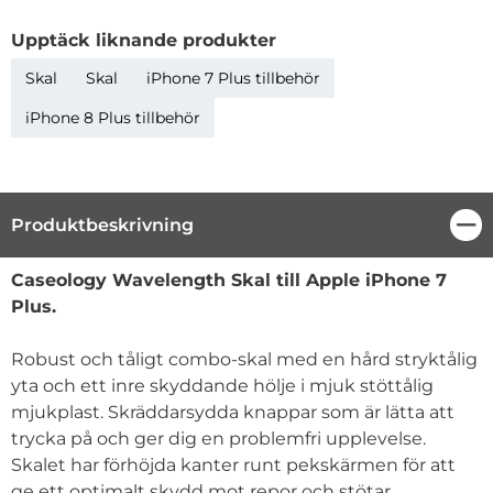
Upptäck liknande produkter
Skal
Skal
iPhone 7 Plus tillbehör
iPhone 8 Plus tillbehör
Produktbeskrivning
Stä
Produktbeskrivning
Caseology Wavelength Skal till
Apple iPhone 7
Plus
.
Robust och tåligt combo-skal med en hård stryktålig
yta och ett inre skyddande hölje i mjuk stöttålig
mjukplast. Skräddarsydda knappar som är lätta att
trycka på och ger dig en problemfri upplevelse.
Skalet har förhöjda kanter runt pekskärmen för att
ge ett optimalt skydd mot repor och stötar.