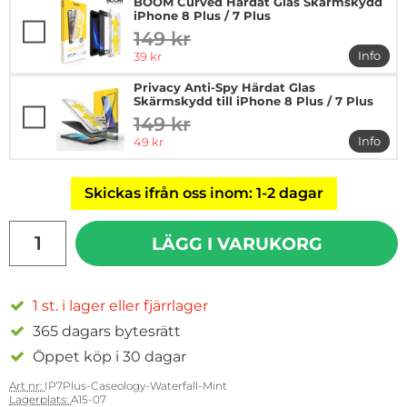
BOOM Curved Härdat Glas Skärmskydd
iPhone 8 Plus / 7 Plus
149 kr
tidigare pris
rea pris
Info
39 kr
mer in
Privacy Anti-Spy Härdat Glas
Skärmskydd till iPhone 8 Plus / 7 Plus
149 kr
tidigare pris
rea pris
Info
49 kr
mer in
Skickas ifrån oss inom: 1-2 dagar
antal
LÄGG I VARUKORG
1 st. i lager eller fjärrlager
365 dagars bytesrätt
Öppet köp i 30 dagar
Art nr:
IP7Plus-Caseology-Waterfall-Mint
Lagerplats:
A15-07