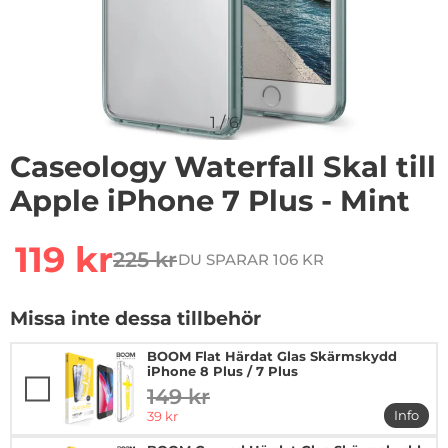
1
/
6
Caseology Waterfall Skal till
Apple iPhone 7 Plus - Mint
Handla denna produkt Caseology Waterfall Skal till App
rea pris
119 kr
225 kr
DU SPARAR 106 KR
tidigare pris
Missa inte dessa tillbehör
BOOM Flat Härdat Glas Skärmskydd
iPhone 8 Plus / 7 Plus
149 kr
tidigare pris
rea pris
Info
39 kr
mer in