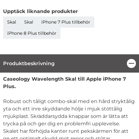
Upptäck liknande produkter
Skal
Skal
iPhone 7 Plus tillbehör
iPhone 8 Plus tillbehör
Produktbeskrivning
Stä
Produktbeskrivning
Caseology Wavelength Skal till
Apple iPhone 7
Plus
.
Robust och tåligt combo-skal med en hård stryktålig
yta och ett inre skyddande hölje i mjuk stöttålig
mjukplast. Skräddarsydda knappar som är lätta att
trycka på och ger dig en problemfri upplevelse.
Skalet har förhöjda kanter runt pekskärmen för att
ge ett optimalt skydd mot repor och stötar.