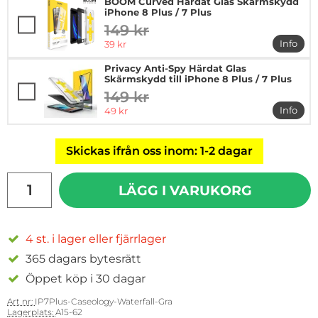
BOOM Curved Härdat Glas Skärmskydd
iPhone 8 Plus / 7 Plus
149 kr
tidigare pris
rea pris
Info
39 kr
mer in
Privacy Anti-Spy Härdat Glas
Skärmskydd till iPhone 8 Plus / 7 Plus
149 kr
tidigare pris
rea pris
Info
49 kr
mer in
Skickas ifrån oss inom: 1-2 dagar
antal
LÄGG I VARUKORG
4 st. i lager eller fjärrlager
365 dagars bytesrätt
Öppet köp i 30 dagar
Art nr:
IP7Plus-Caseology-Waterfall-Gra
Lagerplats:
A15-62