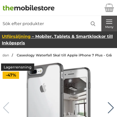
Startsidan för Danira Telecom AB
Sök
Sök på Danira Telecom AB
Genomför
Meny
Utförsäljning
– Mobiler, Tablets & Smartklockor till
Inköpspris
tsidan
Caseology Waterfall Skal till Apple iPhone 7 Plus - Grå
Lagerrensning
Priset är nedsatt med
-47%