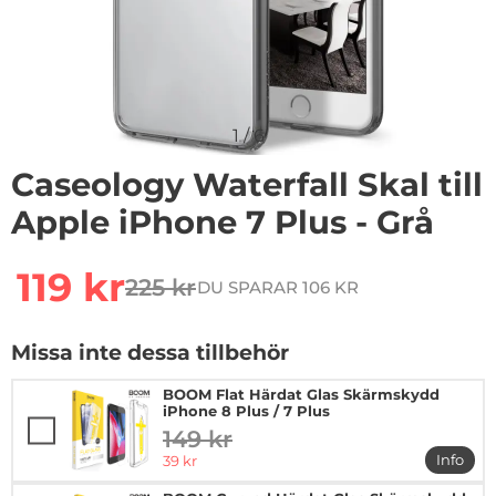
1
/
6
Caseology Waterfall Skal till
Apple iPhone 7 Plus - Grå
Handla denna produkt Caseology Waterfall Skal till App
rea pris
119 kr
225 kr
DU SPARAR 106 KR
tidigare pris
Missa inte dessa tillbehör
BOOM Flat Härdat Glas Skärmskydd
iPhone 8 Plus / 7 Plus
149 kr
tidigare pris
rea pris
Info
39 kr
mer in