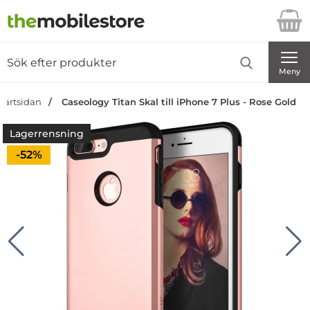
Startsidan för Danira Telecom AB
Sök
Sök på Danira Telecom AB
Genomför
Meny
tartsidan
Caseology Titan Skal till iPhone 7 Plus - Rose Gold
Lagerrensning
Priset är nedsatt med
-52%