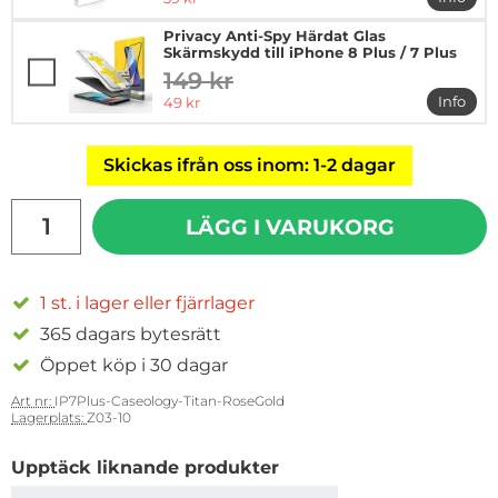
mer in
Privacy Anti-Spy Härdat Glas
Skärmskydd till iPhone 8 Plus / 7 Plus
149 kr
tidigare pris
rea pris
Info
49 kr
mer in
Skickas ifrån oss inom: 1-2 dagar
antal
LÄGG I VARUKORG
1 st. i lager eller fjärrlager
365 dagars bytesrätt
Öppet köp i 30 dagar
Art nr:
IP7Plus-Caseology-Titan-RoseGold
Lagerplats:
Z03-10
Upptäck liknande produkter