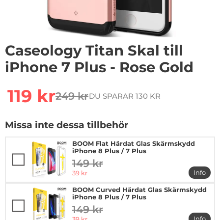
1
/
5
Caseology Titan Skal till
iPhone 7 Plus - Rose Gold
Handla denna produkt Caseology Titan Skal till iPhone 
rea pris
119 kr
249 kr
DU SPARAR 130 KR
tidigare pris
Missa inte dessa tillbehör
BOOM Flat Härdat Glas Skärmskydd
iPhone 8 Plus / 7 Plus
149 kr
tidigare pris
rea pris
Info
39 kr
mer in
BOOM Curved Härdat Glas Skärmskydd
iPhone 8 Plus / 7 Plus
149 kr
tidigare pris
rea pris
Info
39 kr