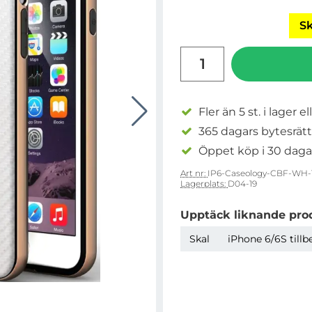
Sk
antal
Fler än 5 st. i lager el
365 dagars bytesrätt
Öppet köp i 30 daga
Art nr:
IP6-Caseology-CBF-WH-
Lagerplats:
D04-19
Upptäck liknande pro
Skal
iPhone 6/6S tillb