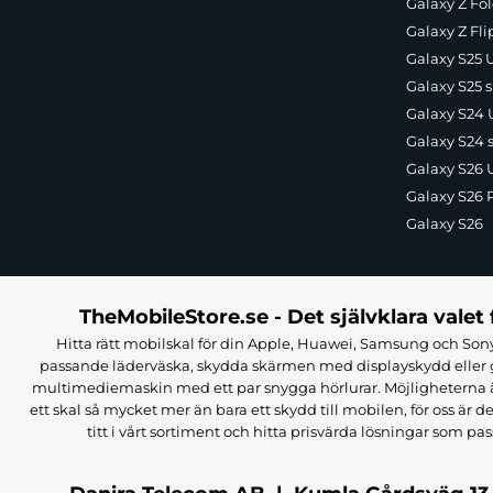
Galaxy Z Fol
Galaxy Z Fli
Galaxy S25 U
Galaxy S25 s
Galaxy S24 U
Galaxy S24 
Galaxy S26 U
Galaxy S26 
Galaxy S26
TheMobileStore.se - Det självklara valet 
Hitta rätt mobilskal för din Apple, Huawei, Samsung och Sony
passande läderväska, skydda skärmen med displayskydd eller g
multimediemaskin med ett par snygga hörlurar. Möjligheterna är i
ett skal så mycket mer än bara ett skydd till mobilen, för oss är d
titt i vårt sortiment och hitta prisvärda lösningar som pas