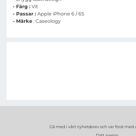
- Färg :
Vit
- Passar :
Apple iPhone 6 / 6S
- Märke
: Caseology
Gå med i vårt nyhetsbrev och var först med 
Ditt namn