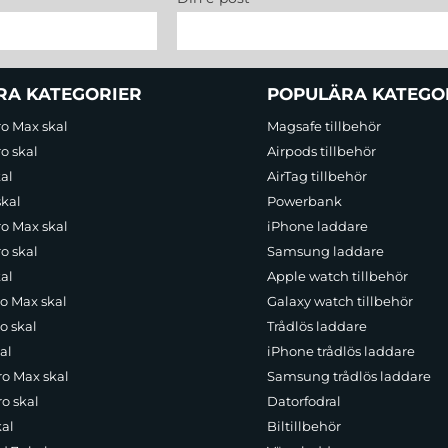
RA KATEGORIER
POPULÄRA KATEGO
ro Max skal
Magsafe tillbehör
o skal
Airpods tillbehör
al
AirTag tillbehör
skal
Powerbank
ro Max skal
iPhone laddare
o skal
Samsung laddare
al
Apple watch tillbehör
ro Max skal
Galaxy watch tillbehör
o skal
Trådlös laddare
al
iPhone trådlös laddare
ro Max skal
Samsung trådlös laddare
o skal
Datorfodral
kal
Biltillbehör