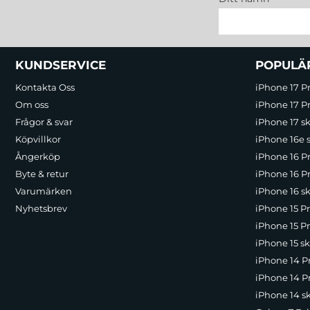
Sidfot Blandad info och länkar
KUNDSERVICE
POPULÄ
Kontakta Oss
iPhone 17 P
Om oss
iPhone 17 Pr
Frågor & svar
iPhone 17 sk
Köpvillkor
iPhone 16e 
Ångerköp
iPhone 16 P
Byte & retur
iPhone 16 Pr
Varumärken
iPhone 16 sk
Nyhetsbrev
iPhone 15 P
iPhone 15 Pr
iPhone 15 sk
iPhone 14 P
iPhone 14 Pr
iPhone 14 s