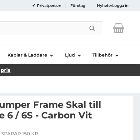
Privatperson
Företag
Nyheter
Logga in
Genomför sökni
Kablar & Laddare
Ljud
Tillbehör
spris
umper Frame Skal till
 6 / 6S - Carbon Vit
Handla denna prod
 SPARAR 150 KR
pris