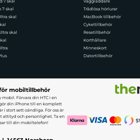
d 7 skal
Väggladdare
p 7 skal
Trådlösa hörlurar
ltra skal
MacBook tillbehör
kal
Cykeltillbehör
ltra skal
Resetillbehör
skal
Korthållare
ltra
Minneskort
Plus
Datortillbehör
för mobiltillbehör
 mobil. Förvara din HTC i en
ör din iPhone till en komplett
 stort sett oändliga. För oss är
et attityd och personlighet. Ta en
sar till din mobiltelefon!