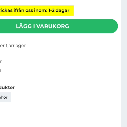
ickas ifrån oss inom: 1-2 dagar
LÄGG I VARUKORG
ler fjärrlager
r
1
dukter
ehör