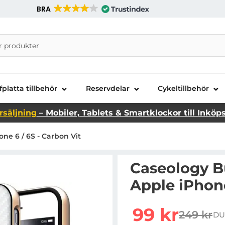
BRA
nira Telecom AB
fplatta tillbehör
Reservdelar
Cykeltillbehör
rsäljning
– Mobiler, Tablets & Smartklockor till Inköp
ne 6 / 6S - Carbon Vit
Caseology B
Apple iPhone
rea pris
99 kr
249 kr
DU
tidigare 