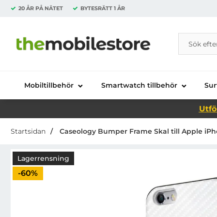
20 ÅR PÅ NÄTET
BYTESRÄTT
1 ÅR
Sök
Sök på Da
Startsidan för Danira Telecom AB
Mobiltillbehör
Smartwatch tillbehör
Sur
Utfö
Startsidan
Caseology Bumper Frame Skal till Apple iPho
Lagerrensning
Priset är nedsatt med
-60%