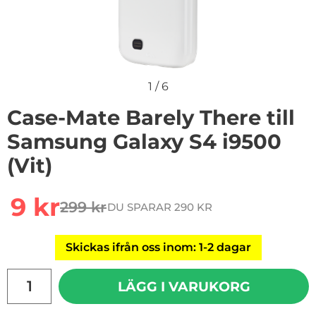
1
/
6
Case-Mate Barely There till
Samsung Galaxy S4 i9500
(Vit)
Handla denna produkt Case-Mate Barely There till Sam
rea pris
9 kr
299 kr
DU SPARAR 290 KR
tidigare pris
Skickas ifrån oss inom: 1-2 dagar
antal
LÄGG I VARUKORG