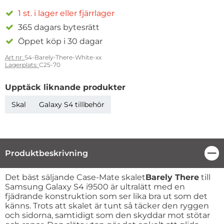
1 st. i lager eller fjärrlager
365 dagars bytesrätt
Öppet köp i 30 dagar
Art nr:
S4-Barely-There-White-xx
Lagerplats:
C25-70
Upptäck liknande produkter
Skal
Galaxy S4 tillbehör
Produktbeskrivning
Stä
Produktbeskrivning
Det bäst säljande Case-Mate skalet
Barely There
till
Samsung Galaxy S4 i9500 är ultralätt med en
fjädrande konstruktion som ser lika bra ut som det
känns. Trots att skalet är tunt så täcker den ryggen
och sidorna, samtidigt som den skyddar mot stötar