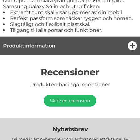
och repor. Den släta ytan gör det enkelt att glida
Samsung Galaxy S4 in och ut ur fickan.
Extremt tunt skal visar upp mer av din mobil
Perfekt passform som täcker ryggen och hörnen.
Slagtåligt och flexibelt plastskal.
Tillgång till alla portar och funktioner.
Produktinformation
öpp
Recensioner
Produkten har inga recensioner
Skriv en recension
Nyhetsbrev
Gå med i vårt nyhetsbrev och var först med att få ta del av