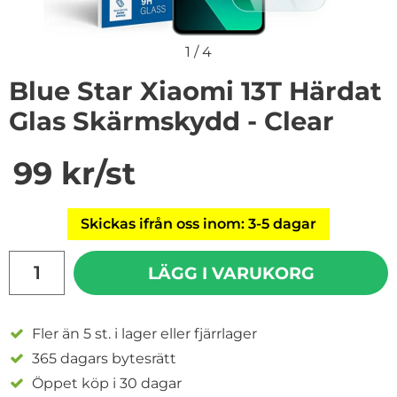
1
/
4
Blue Star Xiaomi 13T Härdat
Glas Skärmskydd - Clear
Handla denna produkt Blue Star Xiaomi 13T Härdat Gla
pris
99 kr
/st
Skickas ifrån oss inom: 3-5 dagar
antal
LÄGG I VARUKORG
Fler än 5 st. i lager eller fjärrlager
365 dagars bytesrätt
Öppet köp i 30 dagar