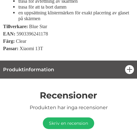
trasa för avfettning av skärmen
trasa för att ta bort damm
en uppsättning klistermärken för exakt placering av glaset
på skärmen
Tillverkare:
Blue Star
EAN:
5903396241178
Färg:
Clear
Passar:
Xiaomi 13T
Produktinformation
öpp
Recensioner
Produkten har inga recensioner
Skriv en recension