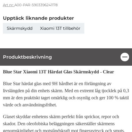
Art nr:
A00-PAR-5903396241178
Upptäck liknande produkter
Skärmskydd
Xiaomi 13T tillbehör
Produktbeskrivning
Stä
Produktbeskrivning
Blue Star Xiaomi 13T Härdat Glas Skärmskydd - Clear
Blue Star härdat glas med 9H hårdhet är en förlängning av
livslängden på din enhets skärm. Med en extremt låg tjocklek på 0,3
mm är den praktiskt taget omärklig och osynlig och ger 100 % taktil
värde och användningsfrihet.
Glaset skyddar enhetens skärm perfekt från sprickor, repor och
skador. Den oleofobiska beläggningen säkerställer skärmens
genomskinlighet och motståndskraft mot fingeravtryck och smuts.