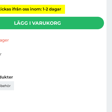
ickas ifrån oss inom: 1-2 dagar
LÄGG I VARUKORG
rlager
r
dukter
llbehör