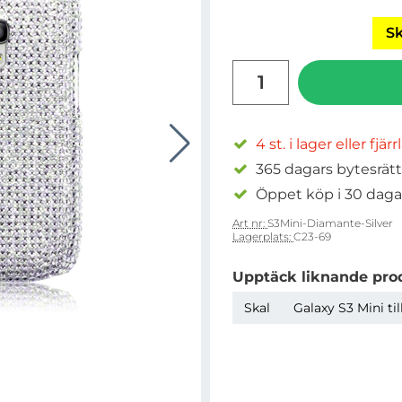
Sk
antal
4 st. i lager eller fjär
365 dagars bytesrätt
Öppet köp i 30 daga
Art nr:
S3Mini-Diamante-Silver
Lagerplats:
C23-69
Upptäck liknande pro
Skal
Galaxy S3 Mini ti