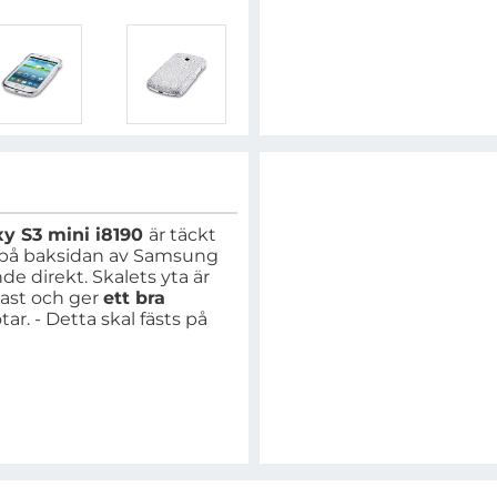
xy S3 mini i8190
är täckt
st på baksidan av Samsung
e direkt. Skalets yta är
last och ger
ett bra
ar. - Detta skal fästs på