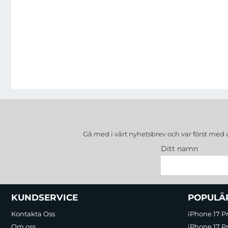
Gå med i vårt nyhetsbrev och var först med 
Ditt namn
Sidfot Blandad info och länkar
KUNDSERVICE
POPULÄ
Kontakta Oss
iPhone 17 P
Om oss
iPhone 17 Pr