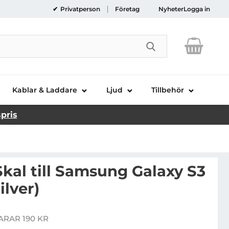
Privatperson
Företag
Nyheter
Logga in
Genomför sökni
Kablar & Laddare
Ljud
Tillbehör
spris
Skal till Samsung Galaxy S3
ilver)
Handla denna produkt Bling Bling Skal till Samsung Galaxy S3 mini i8190 (Silver)
ARAR 190 KR
is