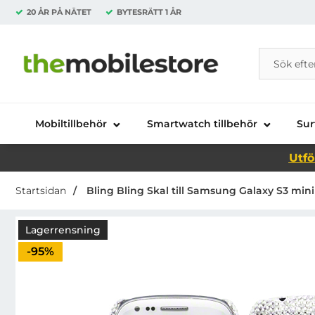
20 ÅR PÅ NÄTET
BYTESRÄTT
1 ÅR
Sök
Sök på Da
Startsidan för Danira Telecom AB
Mobiltillbehör
Smartwatch tillbehör
Sur
Utfö
Startsidan
Bling Bling Skal till Samsung Galaxy S3 mini 
Lagerrensning
Priset är nedsatt med
-95%