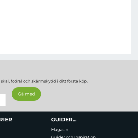
a
skal, fodral och skärmskydd
i ditt första köp.
RIER
GUIDER...
Magasin
Guider och Inspiration