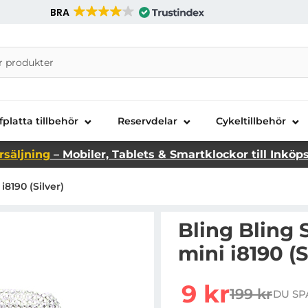
BRA
nira Telecom AB
fplatta tillbehör
Reservdelar
Cykeltillbehör
rsäljning
– Mobiler, Tablets & Smartklockor till Inköp
i8190 (Silver)
Bling Bling 
mini i8190 (S
rea pris
9 kr
199 kr
DU SP
tidigare pr