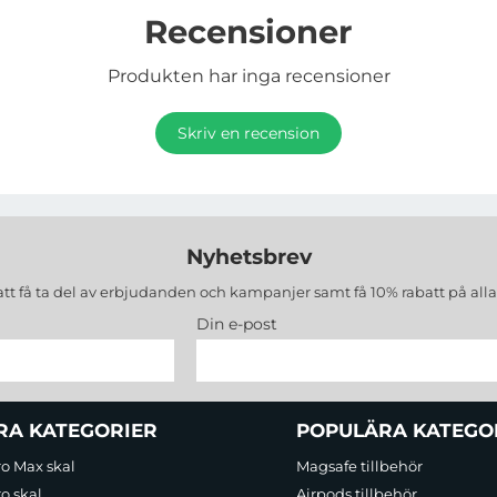
Recensioner
Produkten har inga recensioner
Skriv en recension
Nyhetsbrev
att få ta del av erbjudanden och kampanjer samt få 10% rabatt på all
Din e-post
RA KATEGORIER
POPULÄRA KATEGO
ro Max skal
Magsafe tillbehör
o skal
Airpods tillbehör