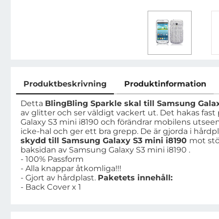
Produktbeskrivning
Produktinformation
Produktbeskrivning
Detta
BlingBling Sparkle skal till Samsung Gala
av glitter och ser väldigt vackert ut. Det hakas fa
Galaxy S3 mini i8190 och förändrar mobilens utseend
icke-hal och ger ett bra grepp. De är gjorda i hårdp
skydd till Samsung Galaxy S3 mini i8190
mot stöt
baksidan av Samsung Galaxy S3 mini i8190 .
- 100% Passform
- Alla knappar åtkomliga!!!
- Gjort av hårdplast.
Paketets innehåll:
- Back Cover x 1