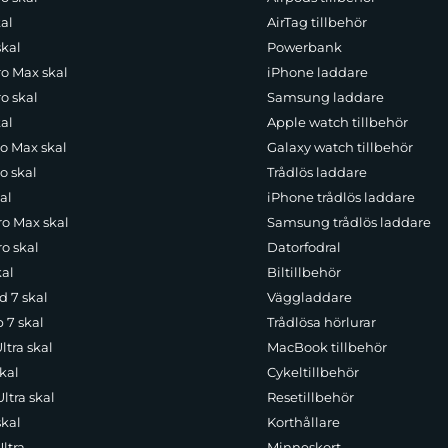
al
AirTag tillbehör
skal
Powerbank
ro Max skal
iPhone laddare
o skal
Samsung laddare
al
Apple watch tillbehör
ro Max skal
Galaxy watch tillbehör
o skal
Trådlös laddare
al
iPhone trådlös laddare
ro Max skal
Samsung trådlös laddare
o skal
Datorfodral
kal
Biltillbehör
d 7 skal
Väggladdare
p 7 skal
Trådlösa hörlurar
ltra skal
MacBook tillbehör
kal
Cykeltillbehör
ltra skal
Resetillbehör
skal
Korthållare
ltra
Minneskort