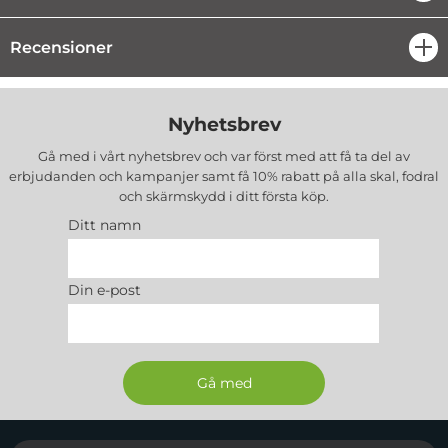
Recensioner
öpp
Nyhetsbrev
Gå med i vårt nyhetsbrev och var först med att få ta del av
erbjudanden och kampanjer samt få 10% rabatt på alla
skal, fodral
och skärmskydd
i ditt första köp.
Ditt namn
Din e-post
Sidfot Blandad info och länkar