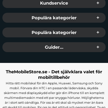
Kundservice
Populära kategorier
Populära kategorier
Guider...
TheMobileStore.se - Det självklara valet för
mobiltillbehör
Hitta rätt mobilskal för din Apple, Huawei, Samsung och Sony
mobil. Förvara din HTC i en passande läderväska, skydda
skärmen med displayskydd eller gör din iPhone till en komplett
multimediemaskin med ett par snygga hörlurar. Möjligheterna
är i stort sett oändliga. För oss är ett skal så mycket mer än bara
ett skydd till mobilen, för oss är det attityd och personlighet. Ta en