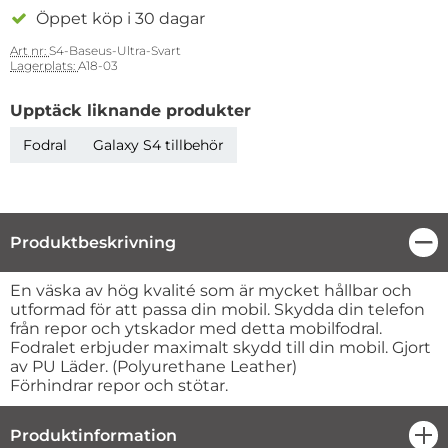
Öppet köp i 30 dagar
Art nr:
S4-Baseus-Ultra-Svart
Lagerplats:
A18-03
Upptäck liknande produkter
Fodral
Galaxy S4 tillbehör
Produktbeskrivning
Stä
Produktbeskrivning
En väska av hög kvalité som är mycket hållbar och
utformad för att passa din mobil. Skydda din telefon
från repor och ytskador med detta mobilfodral.
Fodralet erbjuder maximalt skydd till din mobil. Gjort
av PU Läder. (Polyurethane Leather)
Förhindrar repor och stötar.
Produktinformation
öpp