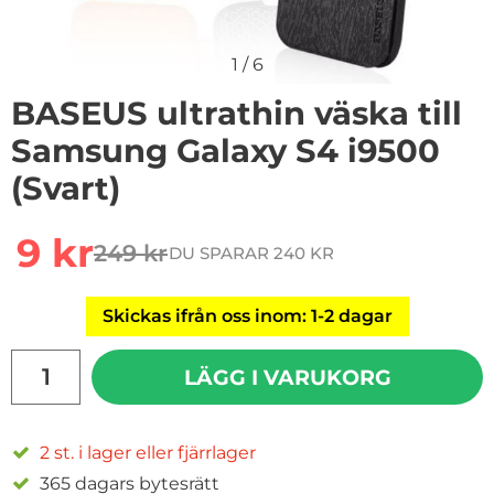
1
/
6
BASEUS ultrathin väska till
Samsung Galaxy S4 i9500
(Svart)
Handla denna produkt BASEUS ultrathin väska till Sam
rea pris
9 kr
249 kr
DU SPARAR 240 KR
tidigare pris
Skickas ifrån oss inom: 1-2 dagar
antal
LÄGG I VARUKORG
2 st. i lager eller fjärrlager
365 dagars bytesrätt