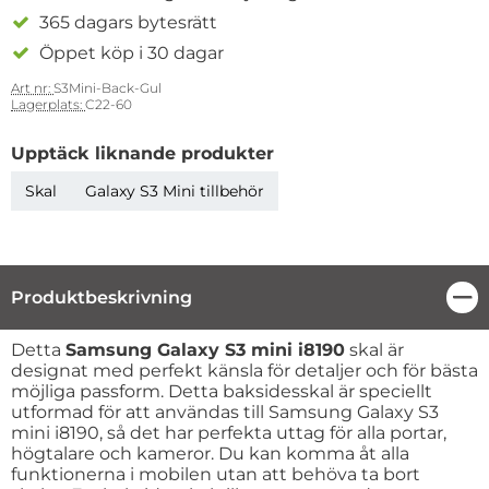
365 dagars bytesrätt
Öppet köp i 30 dagar
Art nr:
S3Mini-Back-Gul
Lagerplats:
C22-60
Upptäck liknande produkter
Skal
Galaxy S3 Mini tillbehör
Produktbeskrivning
Stä
Produktbeskrivning
Detta
Samsung Galaxy S3 mini i8190
skal är
designat med perfekt känsla för detaljer och för bästa
möjliga passform. Detta baksidesskal är speciellt
utformad för att användas till Samsung Galaxy S3
mini i8190, så det har perfekta uttag för alla portar,
högtalare och kameror. Du kan komma åt alla
funktionerna i mobilen utan att behöva ta bort