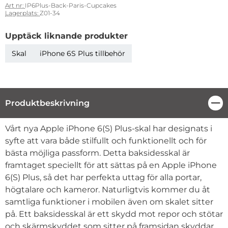
Art nr:
IP6Plus-Back-Paris-Cupcakes
Lagerplats:
Z01-34
Upptäck liknande produkter
Skal
iPhone 6S Plus tillbehör
Produktbeskrivning
Stä
Produktbeskrivning
Vårt nya Apple iPhone 6(S) Plus-skal har designats i
syfte att vara både stilfullt och funktionellt och för
bästa möjliga passform. Detta baksidesskal är
framtaget speciellt för att sättas på en Apple iPhone
6(S) Plus, så det har perfekta uttag för alla portar,
högtalare och kameror. Naturligtvis kommer du åt
samtliga funktioner i mobilen även om skalet sitter
på. Ett baksidesskal är ett skydd mot repor och stötar
och skärmskyddet som sitter på framsidan skyddar