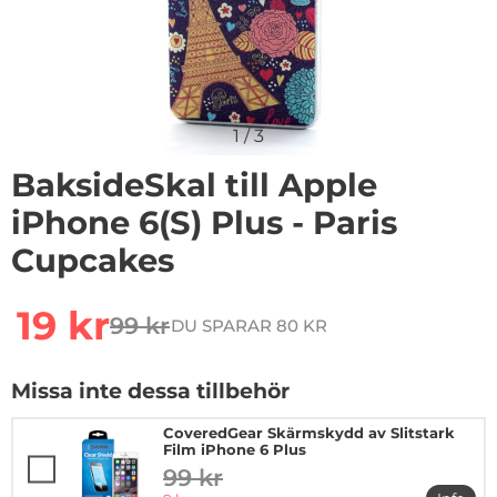
1
/
3
BaksideSkal till Apple
iPhone 6(S) Plus - Paris
Cupcakes
Handla denna produkt BaksideSkal till Apple iPhone 6(
rea pris
19 kr
99 kr
DU SPARAR 80 KR
tidigare pris
Missa inte dessa tillbehör
CoveredGear Skärmskydd av Slitstark
Film iPhone 6 Plus
99 kr
tidigare pris