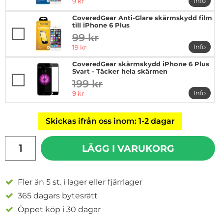
rea pris
Info
9 kr
mer in
CoveredGear Anti-Glare skärmskydd film
till iPhone 6 Plus
99 kr
tidigare pris
rea pris
Info
19 kr
mer in
CoveredGear skärmskydd iPhone 6 Plus
Svart - Täcker hela skärmen
199 kr
tidigare pris
rea pris
Info
9 kr
mer in
Skickas ifrån oss inom: 1-2 dagar
antal
LÄGG I VARUKORG
Fler än 5 st. i lager eller fjärrlager
365 dagars bytesrätt
Öppet köp i 30 dagar