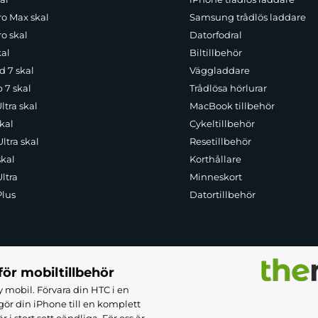
ro Max skal
Samsung trådlös laddare
o skal
Datorfodral
kal
Biltillbehör
d 7 skal
Väggladdare
p 7 skal
Trådlösa hörlurar
ltra skal
MacBook tillbehör
kal
Cykeltillbehör
ltra skal
Resetillbehör
skal
Korthållare
ltra
Minneskort
Plus
Datortillbehör
för mobiltillbehör
 mobil. Förvara din HTC i en
ör din iPhone till en komplett