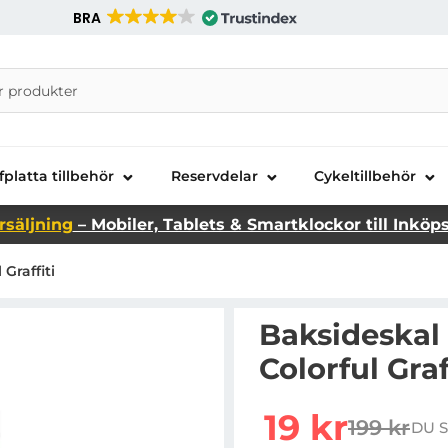
BRA
nira Telecom AB
fplatta tillbehör
Reservdelar
Cykeltillbehör
rsäljning
– Mobiler, Tablets & Smartklockor till Inköp
 Graffiti
Baksideskal t
Colorful Graf
rea pris
19 kr
199 kr
DU S
tidigare p