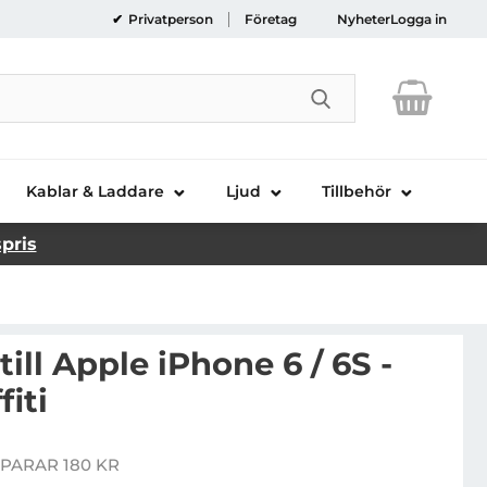
Privatperson
Företag
Nyheter
Logga in
Genomför sökni
Kablar & Laddare
Ljud
Tillbehör
spris
ill Apple iPhone 6 / 6S -
fiti
Handla denna produkt Baksideskal till Apple iPhone 6 / 6S - Colorful Graffiti
PARAR 180 KR
ris