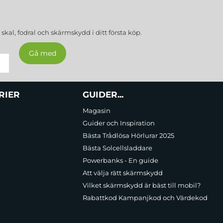
a
skal, fodral och skärmskydd
i ditt första köp.
RIER
GUIDER...
Magasin
Guider och Inspiration
Bästa Trådlösa Hörlurar 2025
Bästa Solcellsladdare
Powerbanks - En guide
Att välja rätt skärmskydd
Vilket skärmskydd är bäst till mobil?
Rabattkod Kampanjkod och Värdekod