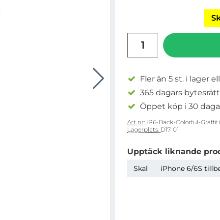
Sk
antal
Fler än 5 st. i lager el
365 dagars bytesrätt
Öppet köp i 30 daga
Art nr:
IP6-Back-Colorful-Graffiti
Lagerplats:
D17-01
Upptäck liknande pro
Skal
iPhone 6/6S tillb