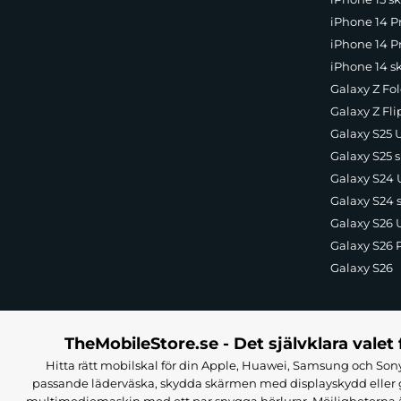
iPhone 14 P
iPhone 14 Pr
iPhone 14 s
Galaxy Z Fol
Galaxy Z Fli
Galaxy S25 U
Galaxy S25 s
Galaxy S24 U
Galaxy S24 
Galaxy S26 U
Galaxy S26 
Galaxy S26
TheMobileStore.se - Det självklara valet 
Hitta rätt mobilskal för din Apple, Huawei, Samsung och Sony
passande läderväska, skydda skärmen med displayskydd eller g