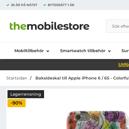
20 ÅR PÅ NÄTET
BYTESRÄTT
1 ÅR
Sök
Sök på Da
Startsidan för Danira Telecom AB
Mobiltillbehör
Smartwatch tillbehör
Sur
Utfö
Startsidan
Baksideskal till Apple iPhone 6 / 6S - Colorful
Lagerrensning
Priset är nedsatt med
-90%