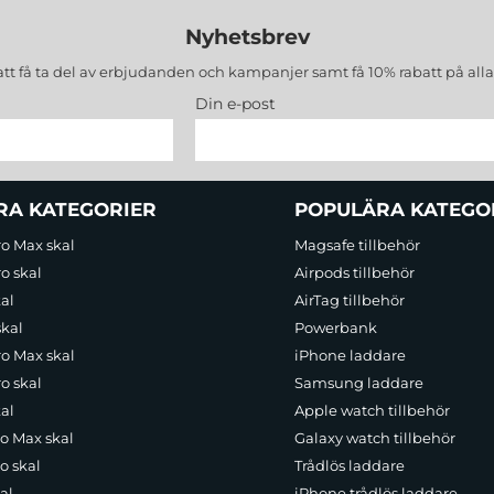
Nyhetsbrev
att få ta del av erbjudanden och kampanjer samt få 10% rabatt på all
Din e-post
RA KATEGORIER
POPULÄRA KATEGO
ro Max skal
Magsafe tillbehör
o skal
Airpods tillbehör
al
AirTag tillbehör
skal
Powerbank
ro Max skal
iPhone laddare
o skal
Samsung laddare
al
Apple watch tillbehör
ro Max skal
Galaxy watch tillbehör
o skal
Trådlös laddare
al
iPhone trådlös laddare