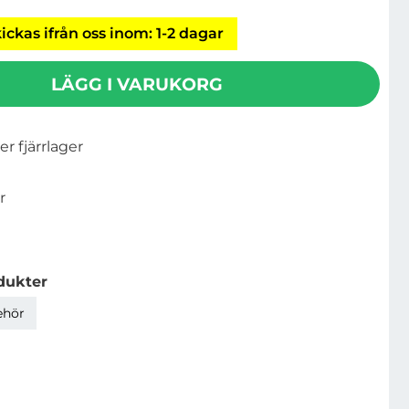
ickas ifrån oss inom: 1-2 dagar
LÄGG I VARUKORG
ler fjärrlager
r
dukter
ehör