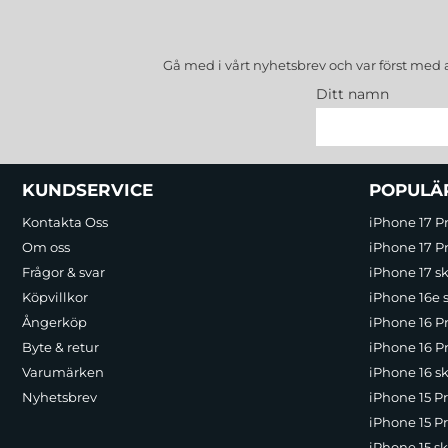
Gå med i vårt nyhetsbrev och var först med 
Ditt namn
Sidfot Blandad info och länkar
KUNDSERVICE
POPULÄ
Kontakta Oss
iPhone 17 P
Om oss
iPhone 17 Pr
Frågor & svar
iPhone 17 sk
Köpvillkor
iPhone 16e 
Ångerköp
iPhone 16 P
Byte & retur
iPhone 16 Pr
Varumärken
iPhone 16 sk
Nyhetsbrev
iPhone 15 P
iPhone 15 Pr
iPhone 15 sk