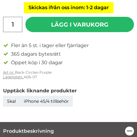
Skickas ifrån oss inom: 1-2 dagar
antal
LÄGG I VARUKORG
Fler än 5 st. i lager eller fjärrlager
365 dagars bytesrätt
Öppet köp i 30 dagar
Art nr:
Back-Circles-Purple
Lagerplats:
A06-07
Upptäck liknande produkter
Skal
iPhone 4S/4 tillbehör
Produktbeskrivning
Stä