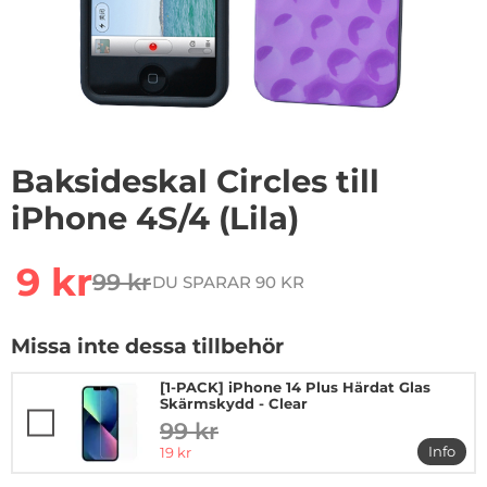
Baksideskal Circles till
iPhone 4S/4 (Lila)
Handla denna produkt Baksideskal Circles till iPhone 4S
rea pris
9 kr
99 kr
DU SPARAR 90 KR
tidigare pris
Missa inte dessa tillbehör
[1-PACK] iPhone 14 Plus Härdat Glas
Skärmskydd - Clear
99 kr
tidigare pris
rea pris
Info
19 kr
mer in