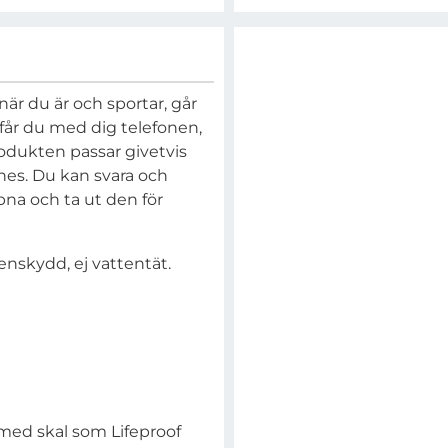
är du är och sportar, går
 får du med dig telefonen,
rodukten passar givetvis
es. Du kan svara och
na och ta ut den för
skydd, ej vattentät.
med skal som Lifeproof