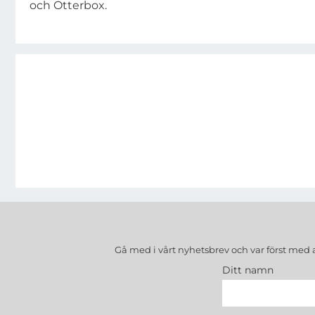
och Otterbox.
Gå med i vårt nyhetsbrev och var först med 
Ditt namn