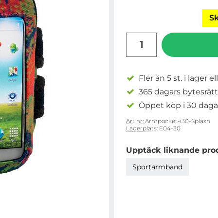
Sk
antal
Fler än 5 st. i lager el
365 dagars bytesrätt
Öppet köp i 30 daga
Art nr:
Armpocket-i30-Splash
Lagerplats:
E04-30
Upptäck liknande pro
Sportarmband