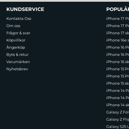
Sidfot Blandad info och länkar
KUNDSERVICE
POPULÄ
Kontakta Oss
iPhone 17 P
Om oss
iPhone 17 Pr
Frågor & svar
iPhone 17 sk
Köpvillkor
iPhone 16e 
Ångerköp
iPhone 16 P
Byte & retur
iPhone 16 Pr
Varumärken
iPhone 16 sk
Nyhetsbrev
iPhone 15 P
iPhone 15 Pr
iPhone 15 sk
iPhone 14 P
iPhone 14 Pr
iPhone 14 s
Galaxy Z Fol
Galaxy Z Fli
Galaxy S25 U