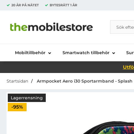
20 ÅR PÅ NÄTET
BYTESRÄTT
1 ÅR
Sök
Sök på Da
Startsidan för Danira Telecom AB
Mobiltillbehör
Smartwatch tillbehör
Sur
Utfö
Startsidan
Armpocket Aero i30 Sportarmband - Splash
Lagerrensning
Priset är nedsatt med
-95%