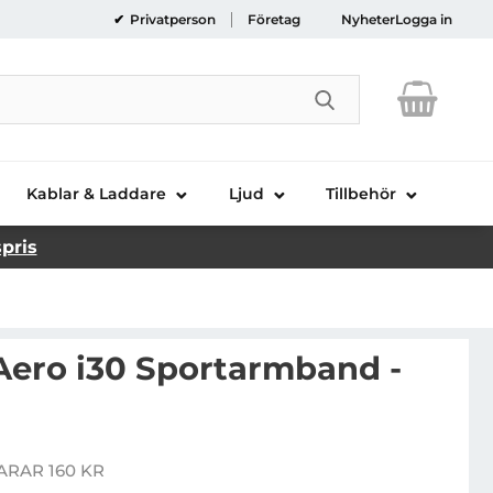
Privatperson
Företag
Nyheter
Logga in
Genomför sökni
Kablar & Laddare
Ljud
Tillbehör
spris
ero i30 Sportarmband -
Armpocket Aero i30 Sportarmband - Splash
ARAR 160 KR
is