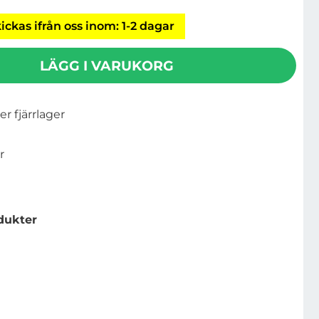
ickas ifrån oss inom: 1-2 dagar
LÄGG I VARUKORG
ler fjärrlager
r
dukter