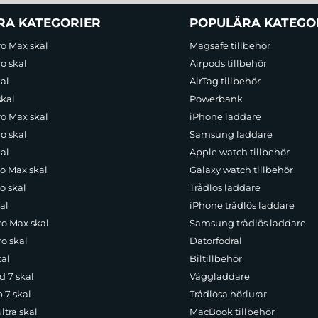
RA KATEGORIER
POPULÄRA KATEGO
ro Max skal
Magsafe tillbehör
o skal
Airpods tillbehör
al
AirTag tillbehör
skal
Powerbank
ro Max skal
iPhone laddare
o skal
Samsung laddare
al
Apple watch tillbehör
ro Max skal
Galaxy watch tillbehör
o skal
Trådlös laddare
al
iPhone trådlös laddare
ro Max skal
Samsung trådlös laddare
o skal
Datorfodral
kal
Biltillbehör
d 7 skal
Väggladdare
p 7 skal
Trådlösa hörlurar
ltra skal
MacBook tillbehör