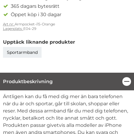
365 dagars bytesrätt
Öppet köp i 30 dagar
Art nr:
Armpocket-i15-Orange
Lagerplats:
E04-29
Upptäck liknande produkter
Sportarmband
Produktbeskrivning
Stä
Produktbeskrivning
Äntligen kan du få med dig mer än bara telefonen
när du är och sportar, går till skolan, shoppar eller
reser. Med dessa armband får du med dig telefonen,
nycklar, betalkort och lite annat smått och gott.
Produkten passar givetvis alla modeller av iPhone
men även andra smartphones. Du kan svara och