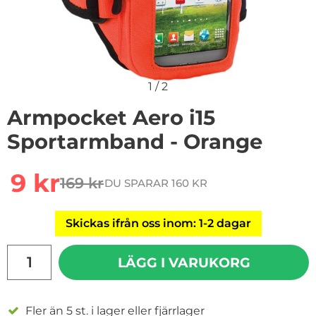
1
/
2
Armpocket Aero i15
Sportarmband - Orange
Handla denna produkt Armpocket Aero i15 Sportarmb
rea pris
9 kr
169 kr
DU SPARAR 160 KR
tidigare pris
Skickas ifrån oss inom: 1-2 dagar
antal
LÄGG I VARUKORG
Fler än 5 st. i lager eller fjärrlager