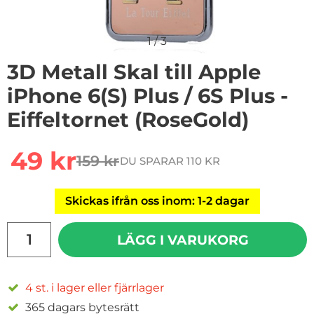
1
/
3
3D Metall Skal till Apple
iPhone 6(S) Plus / 6S Plus -
Eiffeltornet (RoseGold)
Handla denna produkt 3D Metall Skal till Apple iPhone 6(
rea pris
49 kr
159 kr
DU SPARAR 110 KR
tidigare pris
Skickas ifrån oss inom: 1-2 dagar
antal
LÄGG I VARUKORG
4 st. i lager eller fjärrlager
365 dagars bytesrätt