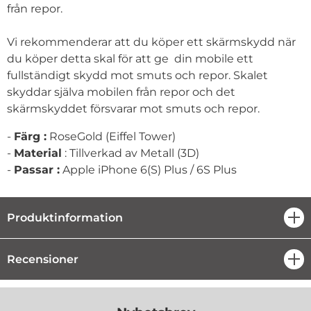
från repor.
Vi rekommenderar att du köper ett skärmskydd när
du köper detta skal för att ge din mobile ett
fullständigt skydd mot smuts och repor. Skalet
skyddar själva mobilen från repor och det
skärmskyddet försvarar mot smuts och repor.
-
Färg :
RoseGold (Eiffel Tower)
-
Material
: Tillverkad av Metall (3D)
-
Passar :
Apple iPhone 6(S) Plus / 6S Plus
Produktinformation
öpp
Recensioner
öpp