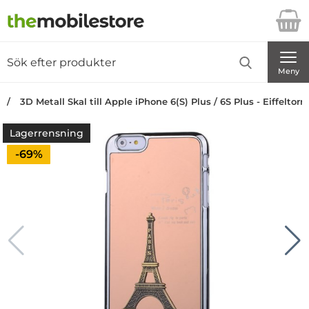
Startsidan för Danira Telecom AB
Sök
Sök på Danira Telecom AB
Genomför
Meny
3D Metall Skal till Apple iPhone 6(S) Plus / 6S Plus - Eiffeltor
Lagerrensning
Priset är nedsatt med
-69%