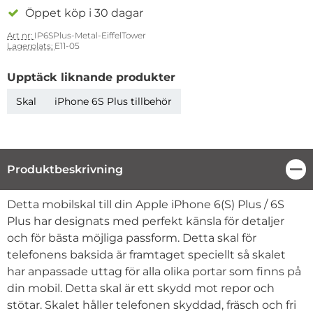
Öppet köp i 30 dagar
Art nr:
IP6SPlus-Metal-EiffelTower
Lagerplats:
E11-05
Upptäck liknande produkter
Skal
iPhone 6S Plus tillbehör
Produktbeskrivning
Stä
Produktbeskrivning
Detta mobilskal till din Apple iPhone 6(S) Plus / 6S
Plus har designats med perfekt känsla för detaljer
och för bästa möjliga passform. Detta skal för
telefonens baksida är framtaget speciellt så skalet
har anpassade uttag för alla olika portar som finns på
din mobil. Detta skal är ett skydd mot repor och
stötar. Skalet håller telefonen skyddad, fräsch och fri