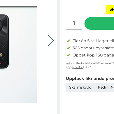
Sk
antal
Fler än 5 st. i lager el
365 dagars bytesrätt
Öppet köp i 30 daga
Art nr:
Redmi-Note11-Camera-T
Lagerplats:
F16-19
Upptäck liknande pro
Skärmskydd
Redmi Not