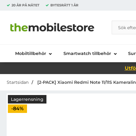
20 ÅR PÅ NÄTET
BYTESRÄTT
1 ÅR
Sök
Sök på Da
Startsidan för Danira Telecom AB
Mobiltillbehör
Smartwatch tillbehör
Sur
Utfö
Startsidan
[2-PACK] Xiaomi Redmi Note 11/11S Kameralin
Lagerrensning
Priset är nedsatt med
-84%