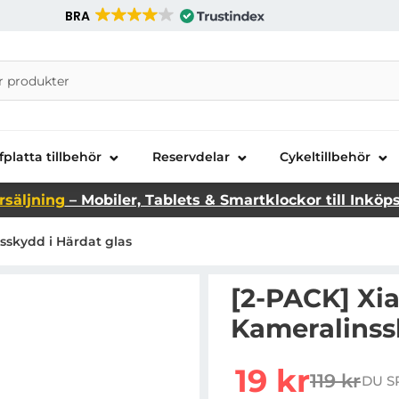
BRA
nira Telecom AB
fplatta tillbehör
Reservdelar
Cykeltillbehör
rsäljning
– Mobiler, Tablets & Smartklockor till Inköp
sskydd i Härdat glas
[2-PACK] Xia
Kameralinss
Handla denna produkt [
rea pris
19 kr
119 kr
DU S
tidigare p