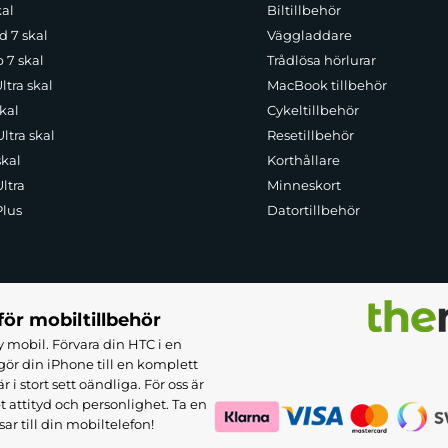
kal
Biltillbehör
d 7 skal
Väggladdare
p 7 skal
Trådlösa hörlurar
ltra skal
MacBook tillbehör
kal
Cykeltillbehör
ltra skal
Resetillbehör
skal
Korthållare
ltra
Minneskort
Plus
Datortillbehör
för mobiltillbehör
 mobil. Förvara din HTC i en
ör din iPhone till en komplett
 stort sett oändliga. För oss är
et attityd och personlighet. Ta en
sar till din mobiltelefon!