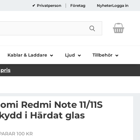
Privatperson
Företag
Nyheter
Logga in
Genomför sökni
Kablar & Laddare
Ljud
Tillbehör
spris
omi Redmi Note 11/11S
kydd i Härdat glas
2-PACK] Xiaomi Redmi Note 11/11S Kameralinsskydd i Här
PARAR 100 KR
ris