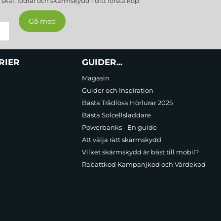
a
skal, fodral och skärmskydd
i ditt första köp.
RIER
GUIDER...
Magasin
Guider och Inspiration
Bästa Trådlösa Hörlurar 2025
Bästa Solcellsladdare
Powerbanks - En guide
Att välja rätt skärmskydd
Vilket skärmskydd är bäst till mobil?
Rabattkod Kampanjkod och Värdekod