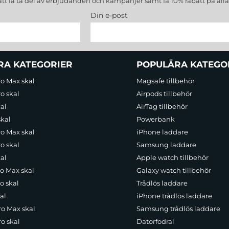
att få ta del av erbjudanden och kampanjer samt få 10% rabatt på all
Din e-post
RA KATEGORIER
POPULÄRA KATEGO
ro Max skal
Magsafe tillbehör
o skal
Airpods tillbehör
al
AirTag tillbehör
skal
Powerbank
ro Max skal
iPhone laddare
o skal
Samsung laddare
al
Apple watch tillbehör
ro Max skal
Galaxy watch tillbehör
o skal
Trådlös laddare
al
iPhone trådlös laddare
ro Max skal
Samsung trådlös laddare
o skal
Datorfodral