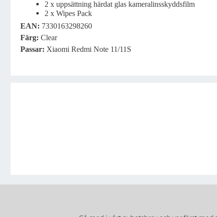
2 x uppsättning härdat glas kameralinsskyddsfilm
2 x Wipes Pack
EAN:
7330163298260
Färg
:
Clear
Passar
:
Xiaomi Redmi Note 11/11S