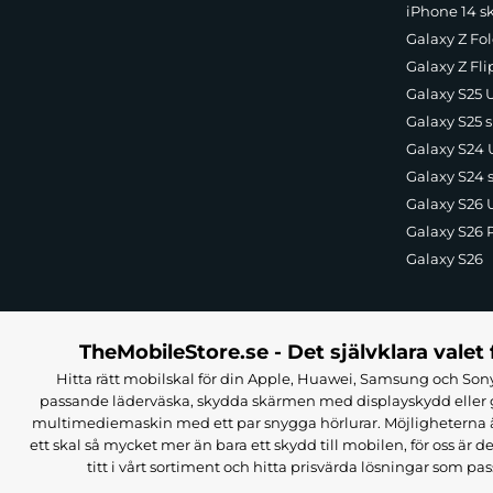
iPhone 14 s
Galaxy Z Fol
Galaxy Z Fli
Galaxy S25 U
Galaxy S25 s
Galaxy S24 U
Galaxy S24 
Galaxy S26 U
Galaxy S26 
Galaxy S26
TheMobileStore.se - Det självklara valet 
Hitta rätt mobilskal för din Apple, Huawei, Samsung och Sony
passande läderväska, skydda skärmen med displayskydd eller g
multimediemaskin med ett par snygga hörlurar. Möjligheterna är i
ett skal så mycket mer än bara ett skydd till mobilen, för oss är d
titt i vårt sortiment och hitta prisvärda lösningar som pas