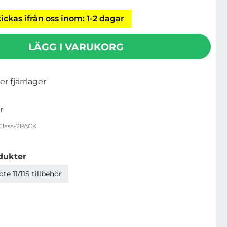
ickas ifrån oss inom: 1-2 dagar
LÄGG I VARUKORG
ler fjärrlager
r
Glass-2PACK
dukter
e 11/11S tillbehör