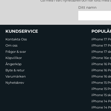
Gå med i vårt nyhetsbrev och var först med 
Ditt namn
Sidfot Blandad info och länkar
KUNDSERVICE
POPULÄ
Kontakta Oss
iPhone 17 P
Om oss
iPhone 17 Pr
Frågor & svar
iPhone 17 sk
Köpvillkor
iPhone 16e 
Ångerköp
iPhone 16 P
Byte & retur
iPhone 16 Pr
Varumärken
iPhone 16 sk
Nyhetsbrev
iPhone 15 P
iPhone 15 Pr
iPhone 15 sk
iPhone 14 P
iPhone 14 Pr