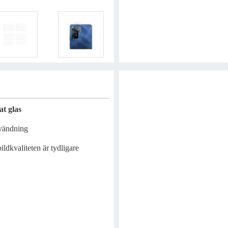
t glas
nvändning
ldkvaliteten är tydligare