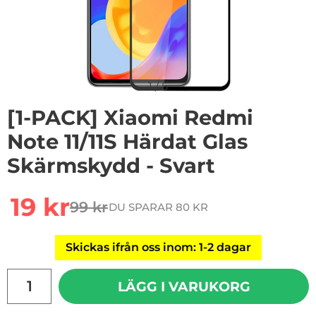
1
/
5
[1-PACK] Xiaomi Redmi
Note 11/11S Härdat Glas
Skärmskydd - Svart
Handla denna produkt [1-PACK] Xiaomi Redmi Note 11/1
rea pris
19 kr
99 kr
DU SPARAR 80 KR
tidigare pris
Skickas ifrån oss inom: 1-2 dagar
antal
LÄGG I VARUKORG