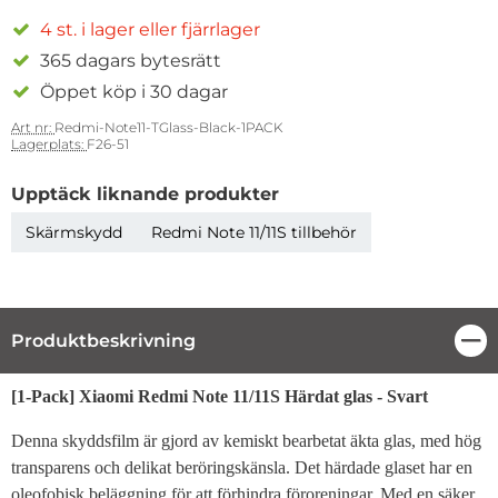
4 st. i lager eller fjärrlager
365 dagars bytesrätt
Öppet köp i 30 dagar
Art nr:
Redmi-Note11-TGlass-Black-1PACK
Lagerplats:
F26-51
Upptäck liknande produkter
Skärmskydd
Redmi Note 11/11S tillbehör
Produktbeskrivning
Stä
Produktbeskrivning
[1-Pack] Xiaomi Redmi Note 11/11S Härdat glas - Svart
Denna skyddsfilm är gjord av kemiskt bearbetat äkta glas, med hög
transparens och delikat beröringskänsla. Det härdade glaset har en
oleofobisk beläggning för att förhindra föroreningar. Med en säker