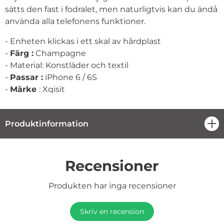
sätts den fast i fodralet, men naturligtvis kan du ändå
använda alla telefonens funktioner.
- Enheten klickas i ett skal av hårdplast
-
Färg :
Champagne
- Material: Konstläder och textil
-
Passar :
iPhone 6 / 6S
-
Märke
: Xqisit
Produktinformation
öpp
Recensioner
Produkten har inga recensioner
Skriv en recension