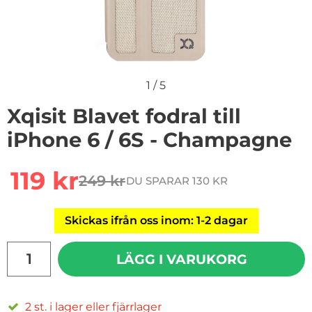
1
/
5
Xqisit Blavet fodral till
iPhone 6 / 6S - Champagne
rea pris
119 kr
249 kr
DU SPARAR 130 KR
tidigare pris
Skickas ifrån oss inom: 1-2 dagar
antal
LÄGG I VARUKORG
2 st. i lager eller fjärrlager