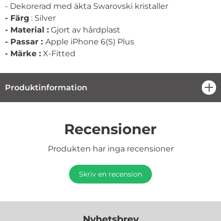
- Dekorerad med äkta Swarovski kristaller
- Färg
: Silver
- Material :
Gjort av hårdplast
- Passar :
Apple iPhone 6(S) Plus
- Märke :
X-Fitted
Produktinformation
öpp
Recensioner
Produkten har inga recensioner
Skriv en recension
Nyhetsbrev