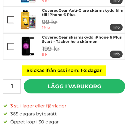
rea pris
Info
9 kr
mer in
CoveredGear Anti-Glare skärmskydd film
till iPhone 6 Plus
99 kr
tidigare pris
rea pris
Info
19 kr
mer in
CoveredGear skärmskydd iPhone 6 Plus
Svart - Täcker hela skärmen
199 kr
tidigare pris
rea pris
Info
9 kr
mer in
Skickas ifrån oss inom: 1-2 dagar
antal
LÄGG I VARUKORG
3 st. i lager eller fjärrlager
365 dagars bytesrätt
Öppet köp i 30 dagar