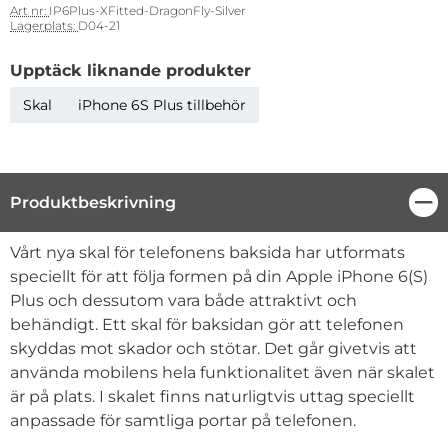
Art nr:
IP6Plus-XFitted-DragonFly-Silver
Lagerplats:
D04-21
Upptäck liknande produkter
Skal
iPhone 6S Plus tillbehör
Produktbeskrivning
Stä
Produktbeskrivning
Vårt nya skal för telefonens baksida har utformats
speciellt för att följa formen på din Apple iPhone 6(S)
Plus och dessutom vara både attraktivt och
behändigt. Ett skal för baksidan gör att telefonen
skyddas mot skador och stötar. Det går givetvis att
använda mobilens hela funktionalitet även när skalet
är på plats. I skalet finns naturligtvis uttag speciellt
anpassade för samtliga portar på telefonen.