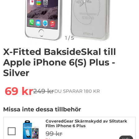
1
/
5
X-Fitted BaksideSkal till
Apple iPhone 6(S) Plus -
Silver
Handla denna produkt X-Fitted BaksideSkal till Apple iP
rea pris
69 kr
249 kr
DU SPARAR 180 KR
tidigare pris
Missa inte dessa tillbehör
CoveredGear Skärmskydd av Slitstark
Film iPhone 6 Plus
99 kr
tidigare pris