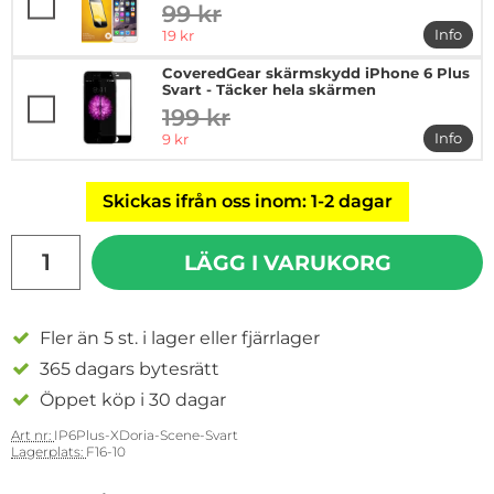
99 kr
tidigare pris
rea pris
Info
19 kr
mer in
CoveredGear skärmskydd iPhone 6 Plus
Svart - Täcker hela skärmen
199 kr
tidigare pris
rea pris
Info
9 kr
mer in
Skickas ifrån oss inom: 1-2 dagar
antal
LÄGG I VARUKORG
Fler än 5 st. i lager eller fjärrlager
365 dagars bytesrätt
Öppet köp i 30 dagar
Art nr:
IP6Plus-XDoria-Scene-Svart
Lagerplats:
F16-10