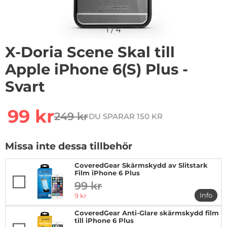
1
/
4
X-Doria Scene Skal till
Apple iPhone 6(S) Plus -
Svart
Handla denna produkt X-Doria Scene Skal till Apple iPh
rea pris
99 kr
249 kr
DU SPARAR 150 KR
tidigare pris
Missa inte dessa tillbehör
CoveredGear Skärmskydd av Slitstark
Film iPhone 6 Plus
99 kr
tidigare pris
rea pris
Info
9 kr
mer in
CoveredGear Anti-Glare skärmskydd film
till iPhone 6 Plus