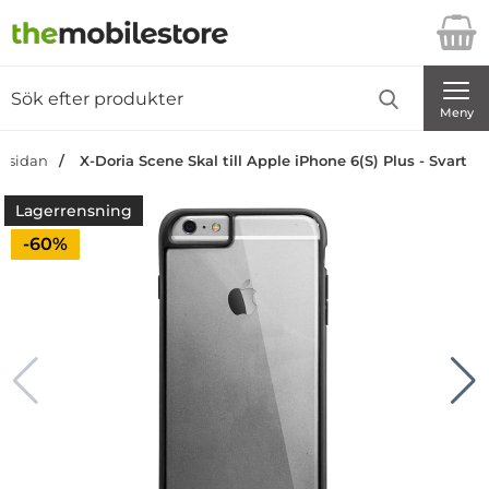
Startsidan för Danira Telecom AB
Sök
Sök på Danira Telecom AB
Genomför
Meny
rtsidan
X-Doria Scene Skal till Apple iPhone 6(S) Plus - Svart
Lagerrensning
Priset är nedsatt med
-60%