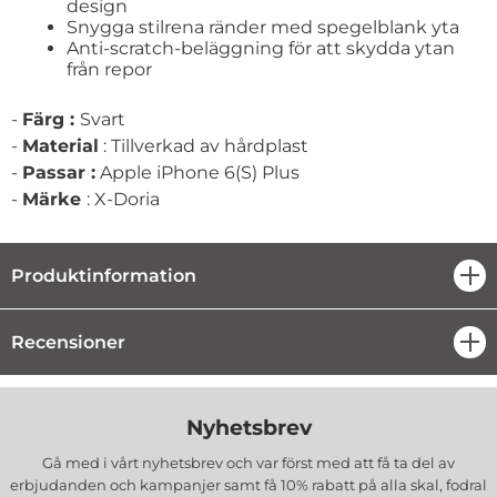
design
Snygga stilrena ränder med spegelblank yta
Anti-scratch-beläggning för att skydda ytan
från repor
-
Färg :
Svart
-
Material
: Tillverkad av hårdplast
-
Passar :
Apple iPhone 6(S) Plus
-
Märke
: X-Doria
Produktinformation
öpp
Recensioner
öpp
Nyhetsbrev
Gå med i vårt nyhetsbrev och var först med att få ta del av
erbjudanden och kampanjer samt få 10% rabatt på alla
skal, fodral